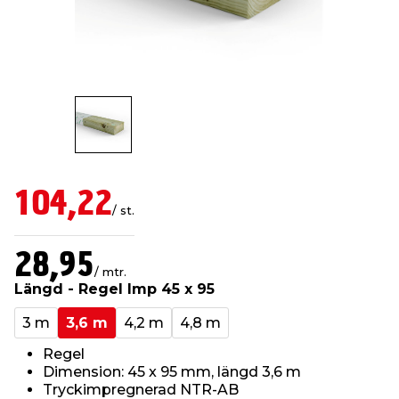
t & Värme
us & Förråd
öring
skläder & Skyddsutrustning
lation
 & Klinker
 & Säkerhet
öbler
er & Tapetverktyg
ing, Rep & Snöre
p
r & Fönster
edjursbekämpning
um
rsalspray & Multispray
ggningsmaskiner
104,22
lation
t & Nät
yckstvätt & Tryckluft
/ st.
28,95
tning
/ mtr.
Längd - Regel Imp 45 x 95
3 m
3,6 m
4,2 m
4,8 m
Regel
Dimension: 45 x 95 mm, längd 3,6 m
or & Flaggstänger
Tryckimpregnerad NTR-AB