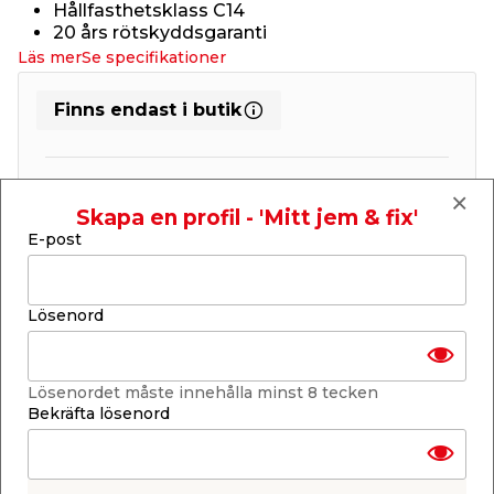
Hållfasthetsklass C14
20 års rötskyddsgaranti
Läs mer
Se specifikationer
Finns endast i butik
Få butiker
Se lagerstatus i din butik
Skapa en profil - 'Mitt jem & fix'
Lagerstatus uppdaterad 9 aug 2026 09:56
E-post
Lägg till i inköpslistan
Lösenord
Produktbeskrivning
Lösenordet måste innehålla minst 8 tecken
Bekräfta lösenord
Byggregel C14 Impregnerad - 3,6 m
Tryckimpregnerad regel i dimensionen 45 x 95 mm
och längden 3,6 m. Ett klassiskt regelvirke från
Södra tillverkat av svensk furu. Regeln är