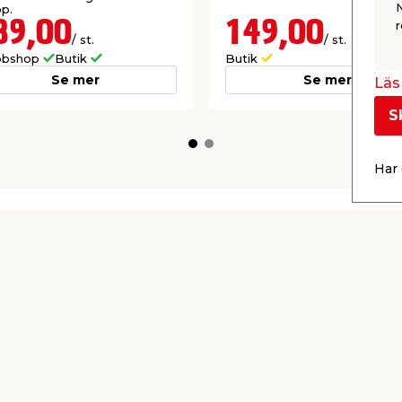
p.
89,00
149,00
r
/ st.
/ st.
bshop
Butik
Butik
Se mer
Se mer
Läs 
S
Har 