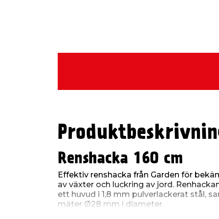
Produktbeskrivnin
Renshacka 160 cm
Effektiv renshacka från Garden för bekäm
av växter och luckring av jord. Renhackan
ett huvud i 1,8 mm pulverlackerat stål, s
mäter Ø28 mm i diameter.