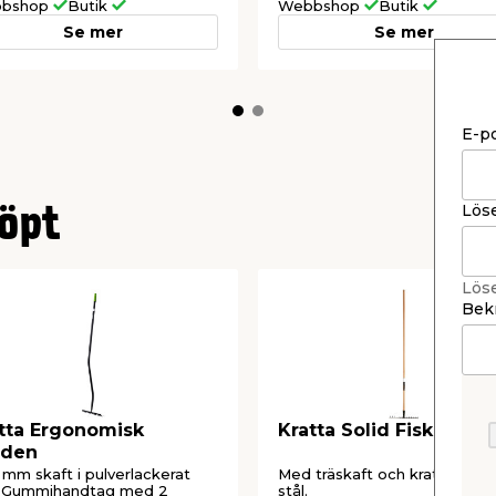
bshop
Butik
Webbshop
Butik
Se mer
Se mer
E-p
Lös
öpt
Lös
Bekr
tta Ergonomisk
Kratta Solid Fiskars
rden
mm skaft i pulverlackerat
Med träskaft och kratthuvud 
l. Gummihandtag med 2
stål.