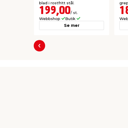
blad i rostfritt stål.
grep
199,00
1
/ st.
Webbshop
Butik
Web
Se mer
Föregående
Producent
jem & fix
Per Bondessons Väg 2080
268 31 Svalöv
kundtjanst@jemfix.com