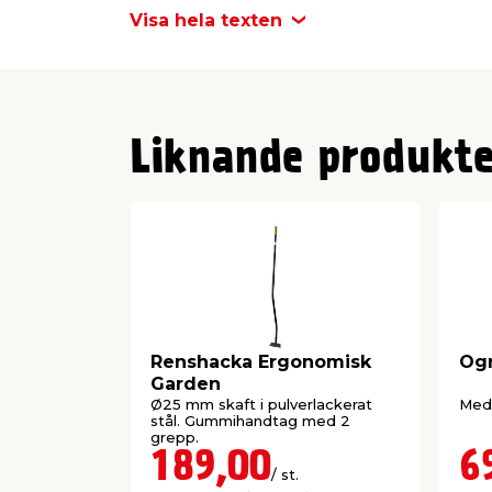
Renshackan är 160 cm lång och dess star
Visa hela texten
att t.ex. skära av ungt ogräs i rabatter, 
trädgårdsland.
Mått
Höjd: 160 cm
Bredd: 17 cm
Liknande produkte
Djup: 5 cm
Renshacka Ergonomisk
Ogr
Garden
Ø25 mm skaft i pulverlackerat
Med 
stål. Gummihandtag med 2
grepp.
189,00
6
/ st.