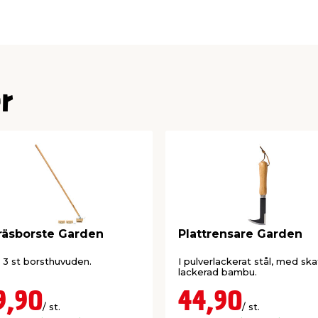
ka design är perfekt för
odlingskragar och
r
äsborste Garden
Plattrensare Garden
3 st borsthuvuden.
I pulverlackerat stål, med skaf
lackerad bambu.
9,90
44,90
/ st.
/ st.