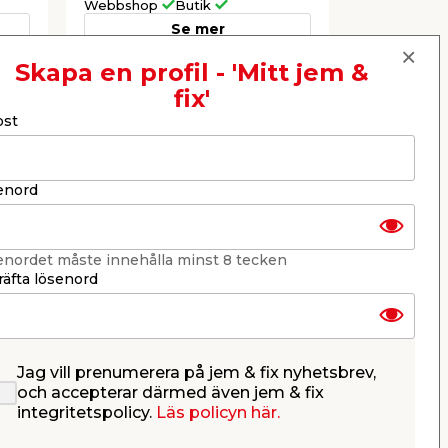
Webbshop
Butik
Webbshop
Se mer
Skapa en profil - 'Mitt jem &
fix'
Nästa
ost
enord
enordet måste innehålla minst 8 tecken
äfta lösenord
Jag vill prenumerera på jem & fix nyhetsbrev,
Kultivator Ergonomic
Kratta 1
och accepterar därmed även jem & fix
Fiskars
integritetspolicy.
Läs policyn här.
av
Ergonomisk S-formad design och
Med Ø28 mm 
halkfritt grepp.
huvud i 4 mm