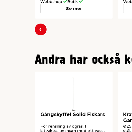
Webbshop
Butik
Web
Se mer
Föregående
Andra har också k
Gångskyffel Solid Fiskars
Kra
Ga
För rensning av ogräs. I
Ø25 
lättviktsaluminium med ett vasst
stå