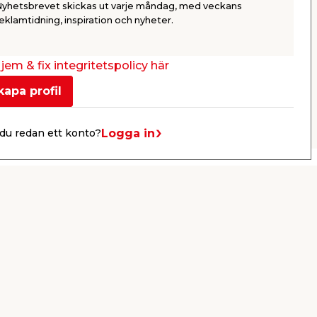
Nyhetsbrevet skickas ut varje måndag, med veckans
269,00
149,
eklamtidning, inspiration och nyheter.
/ st.
Webbshop
Butik
Webbshop
Se mer
jem & fix integritetspolicy här
kapa profil
Nästa
Logga in
du redan ett konto?