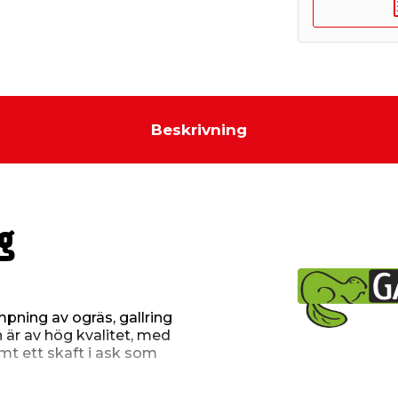
Beskrivning
g
pning av ogräs, gallring
 är av hög kvalitet, med
amt ett skaft i ask som