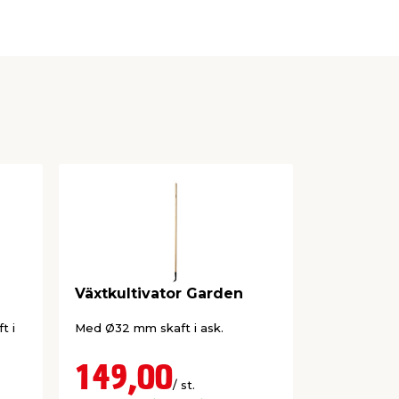
Växtkultivator Garden
Ogräsbor
t i
Med Ø32 mm skaft i ask.
I pulverlack
lackerad ba
149,00
44,9
/ st.