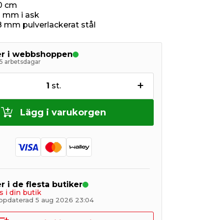
60 cm
 mm i ask
,8 mm pulverlackerat stål
ger i webbshoppen
5 arbetsdagar
+
1
st.
Lägg i varukorgen
r i de flesta butiker
s i din butik
ppdaterad 5 aug 2026 23:04