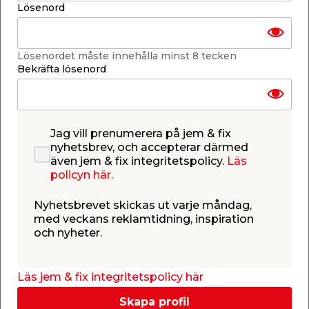
Lösenord
Lägg i varukorgen
Lösenordet måste innehålla minst 8 tecken
Bekräfta lösenord
Finns i lager i de flesta butiker
Jag vill prenumerera på jem & fix
Se lagerstatus i din butik
nyhetsbrev, och accepterar därmed
Lagerstatus uppdaterad 8 aug 2026 05:56
även jem & fix integritetspolicy.
Läs
policyn här.
Lägg till i inköpslistan
Nyhetsbrevet skickas ut varje måndag,
med veckans reklamtidning, inspiration
och nyheter.
Produktbeskrivning
Rörböj PP 30°
Läs jem & fix integritetspolicy här
Rörböj gjord av polypropen med grå ytbehandling
samt fast monterad TPE-packning. Denna rörböj är
Skapa profil