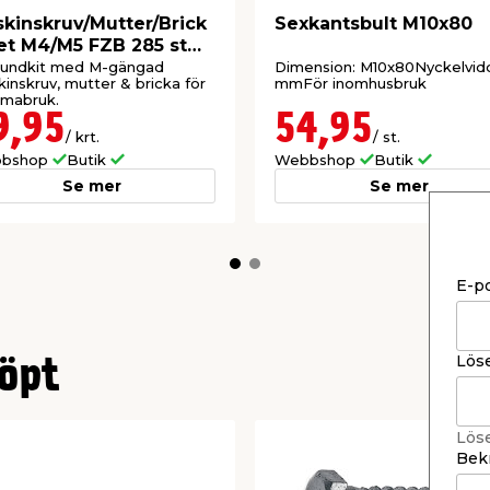
kinskruv/Mutter/Brick
Sexkantsbult M10x80
et M4/M5 FZB 285 st
co
oundkit med M-gängad
Dimension: M10x80Nyckelvidd
inskruv, mutter & bricka för
mmFör inomhusbruk
mabruk.
9,95
54,95
/ krt.
/ st.
bshop
Butik
Webbshop
Butik
Se mer
Se mer
E-p
Lös
öpt
Lös
Bekr