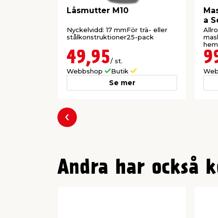
Låsmutter M10
Mas
a S
He
Nyckelvidd: 17 mmFör trä- eller
Allr
stålkonstruktioner25-pack
mask
hem
49,95
9
/ st.
Webbshop
Butik
Web
Se mer
Föregående
Andra har också k