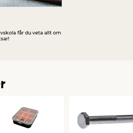
uvskola får du veta allt om
sar!
r