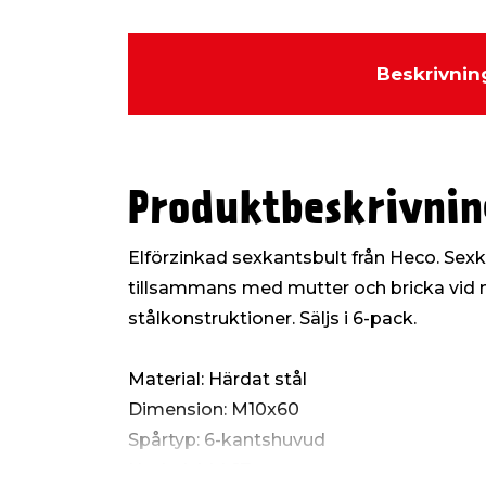
Beskrivnin
Produktbeskrivnin
Elförzinkad sexkantsbult från Heco. Sex
tillsammans med mutter och bricka vid m
stålkonstruktioner. Säljs i 6-pack.
Material: Härdat stål
Dimension: M10x60
Spårtyp: 6-kantshuvud
Nyckelvidd: 17 mm