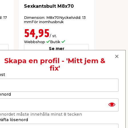
Sexkantsbult M8x70
Vagnsbul
: 17
Dimension: M8x70Nyckelvidd: 13
Dimension:
mmFör inomhusbruk
inomhusbru
54,95
39,9
/ st.
Webbshop
Butik
Webbshop
Se mer
Skapa en profil - 'Mitt jem &
fix'
Nästa
ost
enord
enordet måste innehålla minst 8 tecken
äfta lösenord