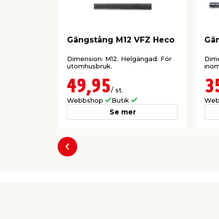
Gängstång M12 VFZ Heco
Gä
Dimension: M12. Helgängad. För
Dim
utomhusbruk.
ino
49,95
3
/ st.
Webbshop
Butik
Web
Se mer
Föregående
Producent