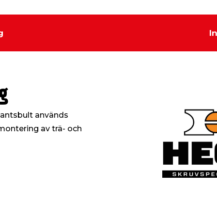
g
I
g
kantsbult används
ontering av trä- och