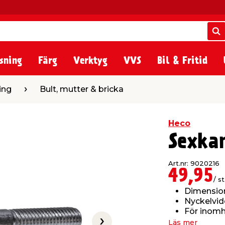
S
S
sning
Färg
Verktyg
VVS
Bil & Fritid
t, mutter & bricka
ing
Bult, mutter & bricka
Heco
Sexka
Art.nr: 9020216
49,95
/ st
Dimensio
Nyckelvid
För inom
Läs mer