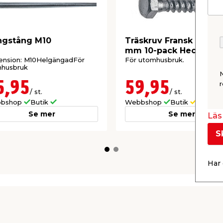
ngstång M10
Träskruv Fransk 10 x 7
mm 10-pack Heco
ension: M10HelgängadFör
För utomhusbruk.
mhusbruk
5,95
59,95
r
/ st.
/ st.
bshop
Butik
Webbshop
Butik
Se mer
Se mer
Läs 
S
Har 