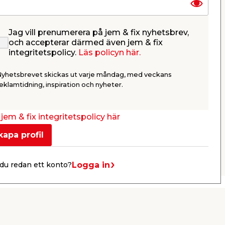
Jag vill prenumerera på jem & fix nyhetsbrev,
5
Träskruv Fransk 10 x 50
Gängstån
och accepterar därmed även jem & fix
mm 10-pack Heco
integritetspolicy.
Läs policyn här.
För utomhusbruk.
Dimension:
utomhusbru
Nyhetsbrevet skickas ut varje måndag, med veckans
49,95
44,9
eklamtidning, inspiration och nyheter.
/ st.
Webbshop
Butik
Webbshop
Se mer
jem & fix integritetspolicy här
kapa profil
Nästa
Logga in
du redan ett konto?