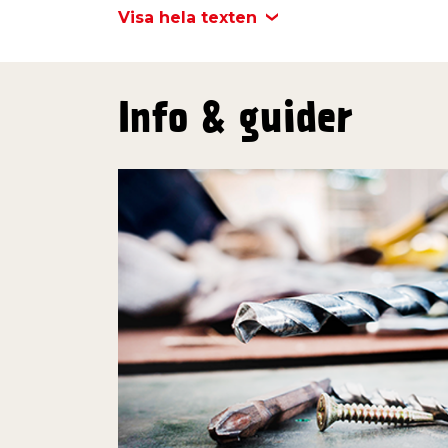
Gänga: DG
Visa hela texten
För inomhusbruk
Info & guider