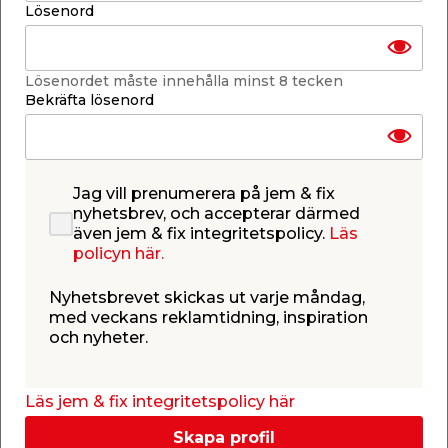
-
+
Lösenord
1
st.
Lägg i varukorgen
Lösenordet måste innehålla minst 8 tecken
Bekräfta lösenord
Jag vill prenumerera på jem & fix
Få butiker
nyhetsbrev, och accepterar därmed
Se lagerstatus i din butik
även jem & fix integritetspolicy.
Läs
Lagerstatus uppdaterad 9 aug 2026 07:26
policyn här.
Lägg till i inköpslistan
Nyhetsbrevet skickas ut varje måndag,
med veckans reklamtidning, inspiration
och nyheter.
Produktbeskrivning
Läs jem & fix integritetspolicy här
Skarvbitar 3200 SB Cablefix 10-pack
Skapa profil
Favoriten bland alla hemmafixare. Dessa skarvbitar