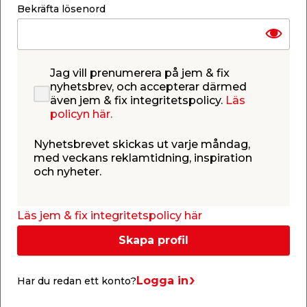
Lagerstatus uppdaterad 8 aug 2026 05:56
Bekräfta lösenord
Lägg till i inköpslistan
Jag vill prenumerera på jem & fix
nyhetsbrev, och accepterar därmed
även jem & fix integritetspolicy.
Läs
Produktbeskrivning
policyn här.
Skarvlist
Böjd övergångsprofil i aluminium som används
Nyhetsbrevet skickas ut varje måndag,
mellan 2 golvytor. Listen har skruvhål och mäter 3,2
med veckans reklamtidning, inspiration
x 30 mm x 0,9 meter.
och nyheter.
Läs jem & fix integritetspolicy här
Liknande produkter
Skapa profil
Logga in
Har du redan ett konto?