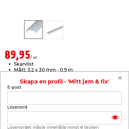
t & Värme
us & Förråd
öring
skläder & Skyddsutrustning
lation
 & Klinker
 & Säkerhet
öbler
er & Tapetverktyg
ing, Rep & Snöre
p
r & Fönster
edjursbekämpning
um
rsalspray & Multispray
ggningsmaskiner
89,95
/ st.
Skarvlist
lation
t & Nät
yckstvätt & Tryckluft
Mått: 3,2 x 30 mm - 0,9 m
Material: Aluminium
Skapa en profil - 'Mitt jem & fix'
Folierad, med skruvhål
tning
E-post
Läs mer
Finns endast i butik
Lösenord
or & Flaggstänger
Finns i lager i de flesta butiker
Lösenordet måste innehålla minst 8 tecken
Se lagerstatus i din butik