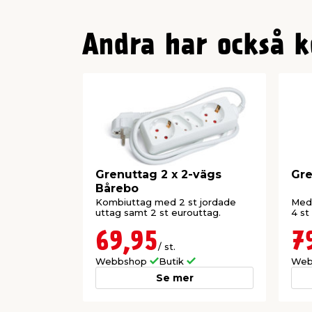
Andra har också k
Grenuttag 2 x 2-vägs
Gre
Bårebo
Kombiuttag med 2 st jordade
Med 
uttag samt 2 st eurouttag.
4 st
69,95
7
/ st.
Webbshop
Butik
Web
Se mer