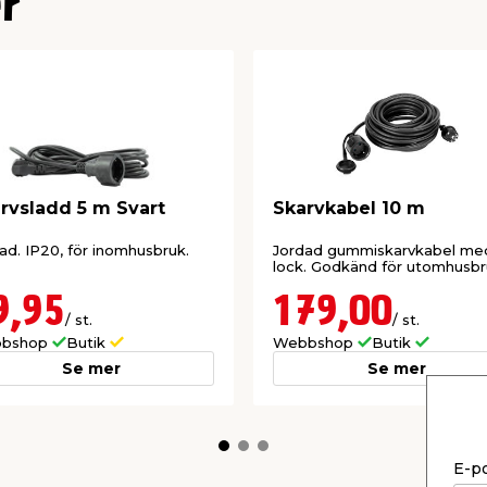
r
rvsladd 5 m Svart
Skarvkabel 10 m
ad. IP20, för inomhusbruk.
Jordad gummiskarvkabel me
lock. Godkänd för utomhusbr
9,95
179,00
/ st.
/ st.
bshop
Butik
Webbshop
Butik
Se mer
Se mer
E-p