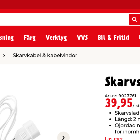
S
S
sning
Färg
Verktyg
VVS
Bil & Fritid
bel & kabelvindor
Skarvkabel & kabelvindor
Skarv
Art.nr: 9023761
39,95
/ st
Skarvslad
Längd: 2 
Ojordad m
för inomh
Läs mer