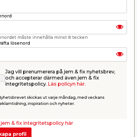
enord
enordet måste innehålla minst 8 tecken
äfta lösenord
Jag vill prenumerera på jem & fix nyhetsbrev,
Skarvbox Vit
Grenprop
och accepterar därmed även jem & fix
integritetspolicy.
Läs policyn här.
Skarvdosa i vit polyamid. För
Vit.
skarvning av SKX-kabel.
Nyhetsbrevet skickas ut varje måndag, med veckans
19,95
19,9
eklamtidning, inspiration och nyheter.
/ st.
Webbshop
Butik
Webbshop
Se mer
jem & fix integritetspolicy här
kapa profil