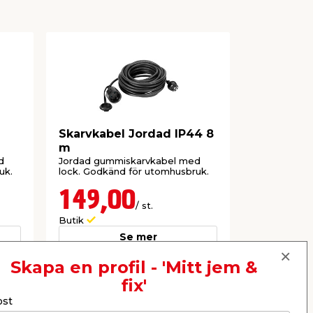
Skarvkabel Jordad IP44 8
Skarvslad
m
d
Jordad gummiskarvkabel med
Jordad utfö
uk.
lock. Godkänd för utomhusbruk.
uttag för in
149,00
89,9
/ st.
Butik
Webbshop
Se mer
Skapa en profil - 'Mitt jem &
fix'
Nästa
ost