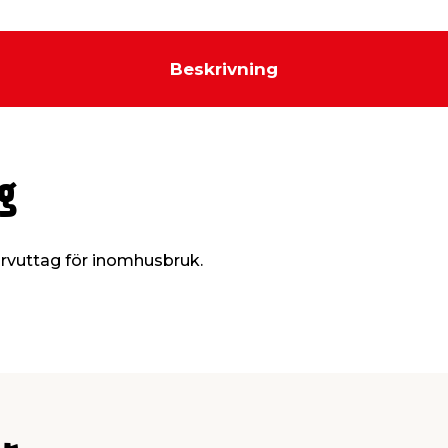
Beskrivning
g
rvuttag för inomhusbruk.