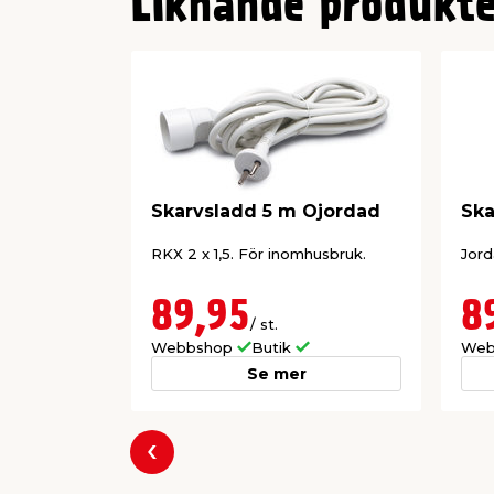
Liknande produkte
Skarvsladd 5 m Ojordad
Ska
RKX 2 x 1,5. För inomhusbruk.
Jord
89,95
8
/ st.
Webbshop
Butik
Web
Se mer
Föregående