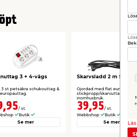
Lös
öpt
Lös
Bekr
nuttag 3 + 4-vägs
Skarvsladd 2 m Svart
3 st petsäkra schukouttag &
Ojordad med flat europa-
 europauttag.
stickpropp/skarvuttag. För
inomhusbruk.
9,95
39,95
r
/ st.
/ st.
bshop
Butik
Webbshop
Butik
Se mer
Se mer
Läs 
S