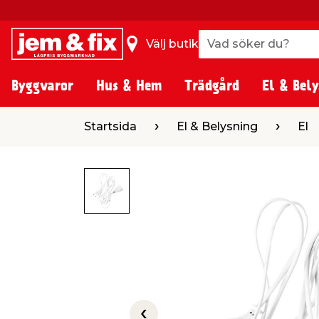
Vad söker du?
Vad söker du?
Välj butik
Byggvaror
Hus & Hem
Trädgård
El & Bely
Startsida
El & Belysning
El
Skarvka
Startsida
El & Belysning
El