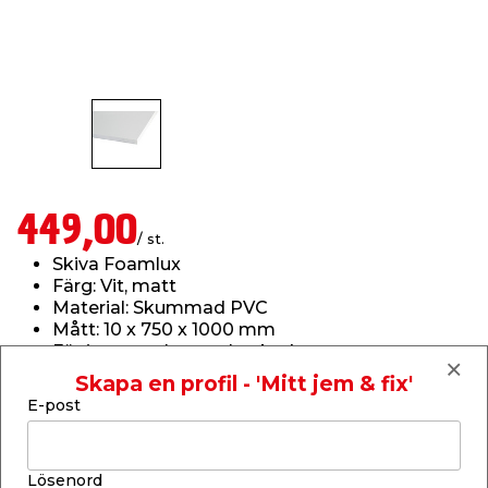
t & Värme
us & Förråd
öring
skläder & Skyddsutrustning
lation
 & Klinker
 & Säkerhet
öbler
er & Tapetverktyg
ing, Rep & Snöre
p
r & Fönster
edjursbekämpning
um
rsalspray & Multispray
ggningsmaskiner
449,00
/ st.
lation
t & Nät
yckstvätt & Tryckluft
Skiva Foamlux
Färg: Vit, matt
Material: Skummad PVC
tning
Mått: 10 x 750 x 1000 mm
För inom- och utomhusbruk
Läs mer
Skapa en profil - 'Mitt jem & fix'
E-post
Finns endast i butik
or & Flaggstänger
Lösenord