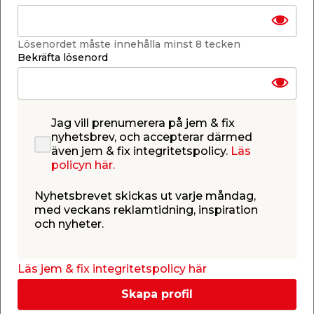
Finns i lager i de flesta butiker
Se lagerstatus i din butik
Lagerstatus uppdaterad 8 aug 2026 16:26
Lösenordet måste innehålla minst 8 tecken
Bekräfta lösenord
Lägg till i inköpslistan
Jag vill prenumerera på jem & fix
Produktbeskrivning
nyhetsbrev, och accepterar därmed
även jem & fix integritetspolicy.
Läs
Skiva Foamlux Vit 10 x 750 x 1000 mm
policyn här.
Skiva Foamlux är en skummad vit PVC-skiva med
matt yta från Rias. Skivan mäter 10 x 750 x 1000
Nyhetsbrevet skickas ut varje måndag,
mm och är perfekt för intäckningar av exempelvis
med veckans reklamtidning, inspiration
fönster och dörrar, såväl inomhus som utomhus.
och nyheter.
Läs jem & fix integritetspolicy här
Skapa profil