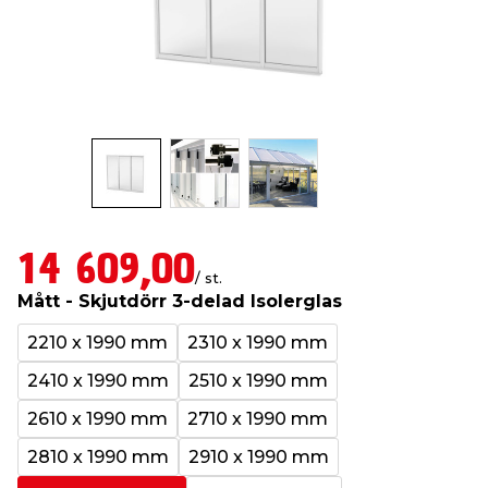
t & Värme
us & Förråd
öring
skläder & Skyddsutrustning
lation
 & Klinker
 & Säkerhet
öbler
er & Tapetverktyg
ing, Rep & Snöre
p
r & Fönster
edjursbekämpning
um
rsalspray & Multispray
ggningsmaskiner
lation
t & Nät
yckstvätt & Tryckluft
14 609,00
/ st.
Mått - Skjutdörr 3-delad Isolerglas
tning
2210 x 1990 mm
2310 x 1990 mm
2410 x 1990 mm
2510 x 1990 mm
2610 x 1990 mm
2710 x 1990 mm
or & Flaggstänger
2810 x 1990 mm
2910 x 1990 mm