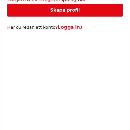
låsknoppar. Uterumspartiet omfattas av 5 års
garanti.
Skapa profil
Obs. denna vara är en beställningsvara och går
endast att beställa online.
Logga in
Har du redan ett konto?
Vänligen observera att beställningsvaror ej
omfattas av öppet köp/ångerrätt.
Specifikationer
2-glas, D4-9 härdat säkerhetsglas
U-värde: Glas 2,9
Bredd: 3010 mm
Höjd: 1990 mm
Färg: Vitlackerade profiler
Justerbara hjul
Levereras med handtag och låsknopp
Dörrpartier har borstlister och hakprofiler som
passar i varandra för extra täthet
Välj själv luckplacering på inre- eller yttre
skenspåret vid montering
Skakskydd för stabil och jämn gång vid
öppning och stängning