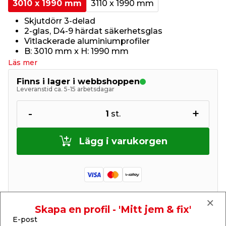
3010 x 1990 mm
3110 x 1990 mm
Skjutdörr 3-delad
2-glas, D4-9 härdat säkerhetsglas
Vitlackerade aluminiumprofiler
B: 3010 mm x H: 1990 mm
Läs mer
Finns i lager i webbshoppen
Leveranstid ca. 5-15 arbetsdagar
-
+
1
st.
Lägg i varukorgen
Skapa en profil - 'Mitt jem & fix'
Finns endast i webbshoppen
E-post