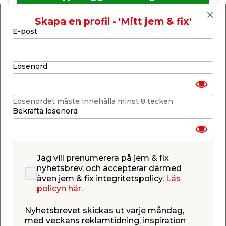
Skapa en profil - 'Mitt jem & fix'
E-post
Finns i lager i de flesta butiker
Lösenord
Se lagerstatus i din butik
Lagerstatus uppdaterad 7 aug 2026 18:00
Lösenordet måste innehålla minst 8 tecken
Lägg till i inköpslistan
Bekräfta lösenord
Produktbeskrivning
Jag vill prenumerera på jem & fix
Skjutregel i stål. Kolvdiameter 8 mm. Längd 75
nyhetsbrev, och accepterar därmed
mm. Bredd: 32 mm. Levereras inklusive skruv.
även jem & fix integritetspolicy.
Läs
Ytbehandling: Elförzinkad.
policyn här.
Nyhetsbrevet skickas ut varje måndag,
med veckans reklamtidning, inspiration