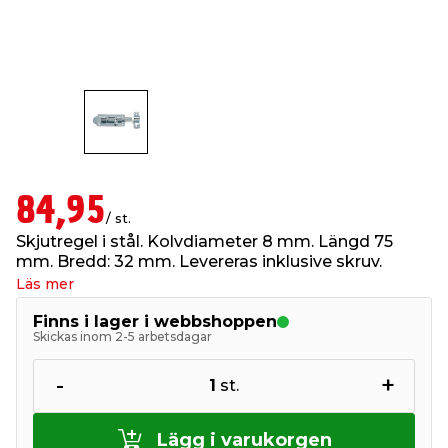
t & Värme
us & Förråd
öring
skläder & Skyddsutrustning
lation
 & Klinker
 & Säkerhet
öbler
er & Tapetverktyg
ing, Rep & Snöre
p
r & Fönster
edjursbekämpning
um
rsalspray & Multispray
ggningsmaskiner
84,95
/ st.
lation
t & Nät
yckstvätt & Tryckluft
Skjutregel i stål. Kolvdiameter 8 mm. Längd 75
mm. Bredd: 32 mm. Levereras inklusive skruv.
Läs mer
tning
Finns i lager i webbshoppen
Skickas inom 2-5 arbetsdagar
-
+
1
st.
or & Flaggstänger
Lägg i varukorgen