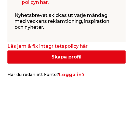
policyn här.
svårt att böja dig ner eller lider av nedsatt
rörlighet.
Nyhetsbrevet skickas ut varje måndag,
Skohorn kombinerar funktionalitet med stil och är
med veckans reklamtidning, inspiration
lika praktiskt som det är elegant.
och nyheter.
Visa hela texten
Läs jem & fix integritetspolicy här
Skapa profil
Info & guider
Logga in
Har du redan ett konto?