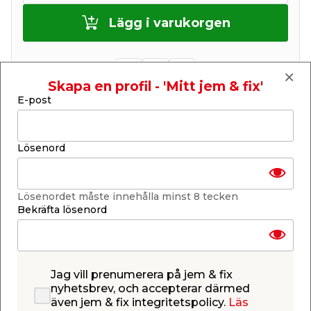
Lägg i varukorgen
Skapa en profil - 'Mitt jem & fix'
E-post
Finns i lager i de flesta butiker
Se lagerstatus i din butik
Lagerstatus uppdaterad 8 aug 2026 23:04
Lösenord
Lägg till i inköpslistan
Lösenordet måste innehålla minst 8 tecken
Bekräfta lösenord
Produktbeskrivning
Skohorn i rostfritt stål 59 cm
Jag vill prenumerera på jem & fix
Elegant och robust skohorn tillverkat av
nyhetsbrev, och accepterar därmed
högkvalitativt rostfritt stål. Med en generös längd
även jem & fix integritetspolicy.
Läs
på 59 cm är skohornet perfekt för dig som har