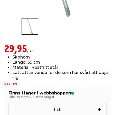
t & Värme
us & Förråd
öring
skläder & Skyddsutrustning
lation
 & Klinker
 & Säkerhet
öbler
er & Tapetverktyg
ing, Rep & Snöre
p
r & Fönster
edjursbekämpning
um
rsalspray & Multispray
ggningsmaskiner
29,95
/ st.
Skohorn
lation
t & Nät
yckstvätt & Tryckluft
Längd: 59 cm
Material: Rostfritt stål
Lätt att använda för de som har svårt att böja
tning
sig
Läs mer
Finns i lager i webbshoppen
Skickas inom 2-5 arbetsdagar
or & Flaggstänger
-
+
1
st.