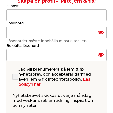
Skapa en profil - 'Mitt jem & fix'
E-post
Lägg i varukorgen
Lösenord
Lösenordet måste innehålla minst 8 tecken
Bekräfta lösenord
Finns i lager i de flesta butiker
Se lagerstatus i din butik
Lagerstatus uppdaterad 8 aug 2026 23:04
Lägg till i inköpslistan
Jag vill prenumerera på jem & fix
nyhetsbrev, och accepterar därmed
även jem & fix integritetspolicy.
Läs
policyn här.
Produktbeskrivning
Nyhetsbrevet skickas ut varje måndag,
Skruvmejselsats 4 delar -
T10, T15, T20
med veckans reklamtidning, inspiration
och nyheter.
& T25