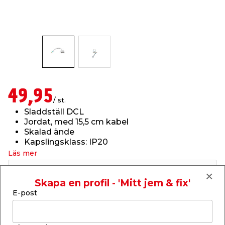
t & Värme
us & Förråd
öring
skläder & Skyddsutrustning
lation
 & Klinker
 & Säkerhet
öbler
er & Tapetverktyg
ing, Rep & Snöre
p
r & Fönster
edjursbekämpning
um
rsalspray & Multispray
ggningsmaskiner
49,95
/ st.
Sladdställ DCL
lation
t & Nät
yckstvätt & Tryckluft
Jordat, med 15,5 cm kabel
Skalad ände
Kapslingsklass: IP20
tning
Läs mer
Finns i lager i webbshoppen
Skickas inom 2-5 arbetsdagar
Skapa en profil - 'Mitt jem & fix'
E-post
-
+
1
st.
or & Flaggstänger