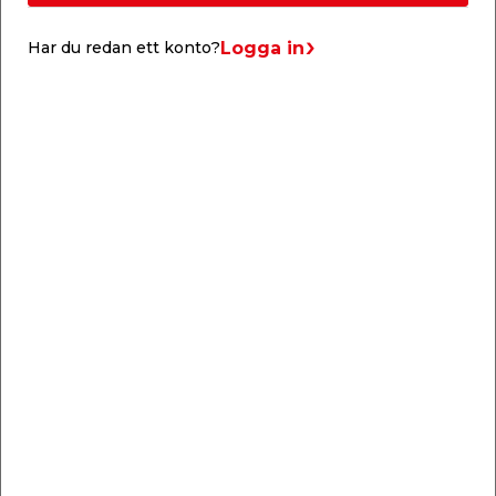
Kabeltyp: H03VV-F 3G0.75 mm²
Kabellängd: 15,5 cm
Logga in
Har du redan ett konto?
Kapslingsklass: IP20
Spänning: 230V
Visa hela texten
Liknande produkter
Sladdställ DCL
Lamputtag DCL
Ojordat 15 cm
Vägg Jordat
Med 15 cm kabel och
För utanpåliggande
skalad ände.
väggmontage.