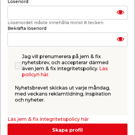
Lösenord
Lägg i varukorgen
Lösenordet måste innehålla minst 8 tecken
Bekräfta lösenord
Finns i lager i de flesta butiker
Se lagerstatus i din butik
Lagerstatus uppdaterad 8 aug 2026 04:30
Jag vill prenumerera på jem & fix
nyhetsbrev, och accepterar därmed
även jem & fix integritetspolicy.
Lägg till i inköpslistan
Läs
policyn här.
Nyhetsbrevet skickas ut varje måndag,
med veckans reklamtidning, inspiration
Produktbeskrivning
och nyheter.
Sladdställ DCL - lamppropp inkl. kabel
Jordat sladdställ med DCL-lamppropp och 15,5 cm
Läs jem & fix integritetspolicy här
lång kabel med skalad ände.
Skapa profil
Specifikationer