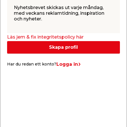
Nyhetsbrevet skickas ut varje måndag,
med veckans reklamtidning, inspiration
och nyheter.
Läs jem & fix integritetspolicy här
Liknande produkter
Skapa profil
Logga in
Har du redan ett konto?
Dornsats 3 delar
Bräckjärn 600 mm
Falke
0,8 mm, 1,6 mm & rund
Svängd kofot med
spets.
integrerad klo, för
rivningsarbete och för
att dra ut spik.
72,95
99,00
/ st.
/ st.
Webbshop
Butik
Webbshop
Butik
Se mer
Se mer