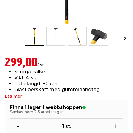
t & Värme
us & Förråd
öring
skläder & Skyddsutrustning
lation
 & Klinker
 & Säkerhet
öbler
er & Tapetverktyg
ing, Rep & Snöre
p
r & Fönster
edjursbekämpning
um
rsalspray & Multispray
ggningsmaskiner
299,00
/ st.
lation
t & Nät
yckstvätt & Tryckluft
Slägga Falke
Vikt: 4 kg
Totallängd: 90 cm
tning
Glasfiberskaft med gummihandtag
Läs mer
Finns i lager i webbshoppen
Skickas inom 2-5 arbetsdagar
or & Flaggstänger
-
+
1
st.