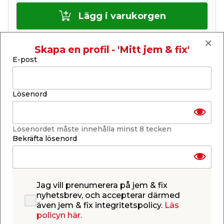
Lägg i varukorgen
Skapa en profil - 'Mitt jem & fix'
E-post
Finns i lager i de flesta butiker
Se lagerstatus i din butik
Lösenord
Lagerstatus uppdaterad 6 aug 2026 23:04
Lägg till i inköpslistan
Lösenordet måste innehålla minst 8 tecken
Bekräfta lösenord
Produktbeskrivning
Jag vill prenumerera på jem & fix
Slägga 4 kg Falke
nyhetsbrev, och accepterar därmed
Kraftig slägga från Falke men vikten 4 kg. Släggan
även jem & fix integritetspolicy.
Läs
har ett glasfiberskaft med gummihandtag och den
policyn här.
totala längden 90 cm.