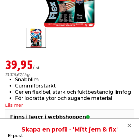
t & Värme
us & Förråd
öring
skläder & Skyddsutrustning
lation
 & Klinker
 & Säkerhet
öbler
er & Tapetverktyg
ing, Rep & Snöre
p
r & Fönster
edjursbekämpning
um
rsalspray & Multispray
ggningsmaskiner
39,95
/ st.
lation
t & Nät
yckstvätt & Tryckluft
13 316,67
/ kg.
Snabblim
Gummiförstärkt
Ger en flexibel, stark och fuktbeständig limfog
tning
För lodrätta ytor och sugande material
Läs mer
Finns i lager i webbshoppen
Skickas inom 2-5 arbetsdagar
Skapa en profil - 'Mitt jem & fix'
or & Flaggstänger
-
+
E-post
1
st.