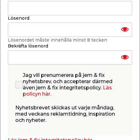
Lägg i varukorgen
Lösenord
Lösenordet måste innehålla minst 8 tecken
Bekräfta lösenord
Finns i lager i de flesta butiker
Se lagerstatus i din butik
Lagerstatus uppdaterad 8 aug 2026 23:04
Jag vill prenumerera på jem & fix
nyhetsbrev, och accepterar därmed
Lägg till i inköpslistan
även jem & fix integritetspolicy.
Läs
policyn här.
Nyhetsbrevet skickas ut varje måndag,
Produktbeskrivning
med veckans reklamtidning, inspiration
och nyheter.
Snabblim POWER FLEX
Gummiförstärkt snabblim som ger en flexibel,
stark och fuktbeständig limfog. För lodrätta ytor