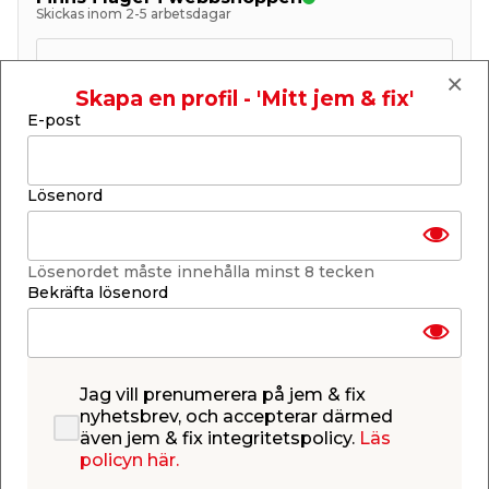
Skickas inom 2-5 arbetsdagar
-
+
1
st.
Skapa en profil - 'Mitt jem & fix'
E-post
Lägg i varukorgen
Lösenord
Lösenordet måste innehålla minst 8 tecken
Få butiker
Bekräfta lösenord
Se lagerstatus i din butik
Lagerstatus uppdaterad 6 aug 2026 18:58
Lägg till i inköpslistan
Jag vill prenumerera på jem & fix
nyhetsbrev, och accepterar därmed
även jem & fix integritetspolicy.
Läs
policyn här.
Produktbeskrivning