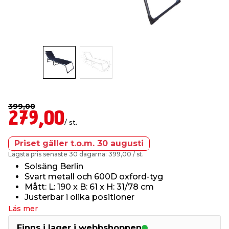
t & Värme
öbler
öring
skläder & Skyddsutrustning
lation
 & Klinker
 & Säkerhet
um
er & Tapetverktyg
ing, Rep & Snöre
p
r & Fönster
edjursbekämpning
t & Nät
rsalspray & Multispray
ggningsmaskiner
399,00
279,00
lation
yckstvätt & Tryckluft
/ st.
Priset gäller t.o.m. 30 augusti
tning
Lägsta pris senaste 30 dagarna: 399,00
/ st.
Solsäng Berlin
Svart metall och 600D oxford-tyg
or & Flaggstänger
Mått: L: 190 x B: 61 x H: 31/78 cm
Justerbar i olika positioner
Läs mer
Finns i lager i webbshoppen