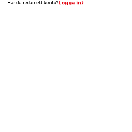
Logga in
Har du redan ett konto?
Liknande produkter
Solur Hög Gjutjärn
Solur Gjutjärn 34,3 x
39,8 x 54,2 cm
32 x 24,5 x 93 cm.
Solur i vacker antik
design.
499,00
599,00
/ st.
/ st.
Webbshop
Butik
Webbshop
Butik
Se mer
Se mer