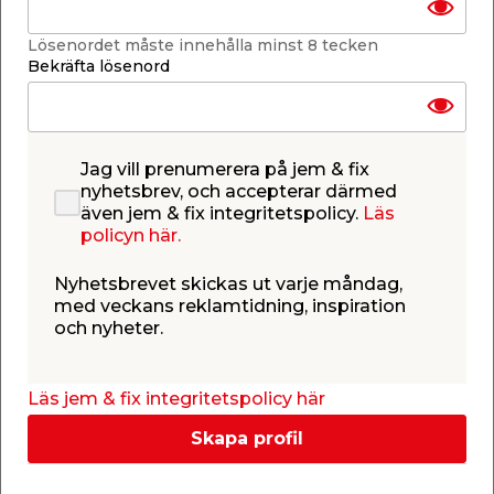
Lägg i varukorgen
Lösenordet måste innehålla minst 8 tecken
Bekräfta lösenord
Finns i lager i de flesta butiker
Jag vill prenumerera på jem & fix
Se lagerstatus i din butik
nyhetsbrev, och accepterar därmed
Lagerstatus uppdaterad 8 aug 2026 15:30
även jem & fix integritetspolicy.
Läs
policyn här.
Lägg till i inköpslistan
Nyhetsbrevet skickas ut varje måndag,
med veckans reklamtidning, inspiration
och nyheter.
Produktbeskrivning
Solur på låg fot
Läs jem & fix integritetspolicy här
Håll koll på tiden utifrån hur solen förflyttar sig
under dagen! Detta vackra gjutjärnssolur på låg fot
Skapa profil
mäter 32 x 24,5 x 38,5 cm och blir garanterat ett
vackert inslag i trädgården.