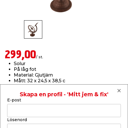
t & Värme
us & Förråd
öring
skläder & Skyddsutrustning
lation
 & Klinker
 & Säkerhet
öbler
er & Tapetverktyg
ing, Rep & Snöre
p
r & Fönster
edjursbekämpning
um
rsalspray & Multispray
ggningsmaskiner
299,00
/ st.
Solur
lation
t & Nät
yckstvätt & Tryckluft
På låg fot
Material: Gjutjärn
Mått: 32 x 24,5 x 38,5 c
tning
Läs mer
Skapa en profil - 'Mitt jem & fix'
Finns i lager i webbshoppen
E-post
Skickas inom 2-5 arbetsdagar
-
+
1
st.
or & Flaggstänger
Lösenord