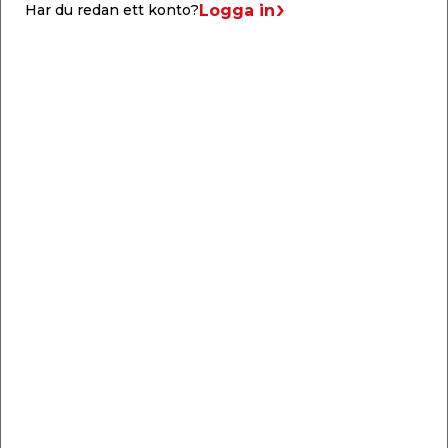
Logga in
Har du redan ett konto?
Info & guider
Användning av rullspackel
Behöver du jämna till gipsväggarna? I den här