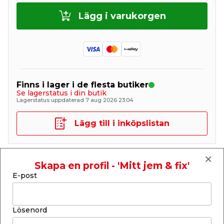
Lägg i varukorgen
Finns i lager i de flesta butiker
Se lagerstatus i din butik
Lagerstatus uppdaterad 7 aug 2026 23:04
Lägg till i inköpslistan
Skapa en profil - 'Mitt jem & fix'
Produktbeskrivning
E-post
Spackelspade med träskaft 8 cm
Denna spackelspade från Stabile har en bredd på 8
Lösenord
cm och är ett oumbärligt verktyg för alla som
ägnar sig åt ytbearbetning och renovering.