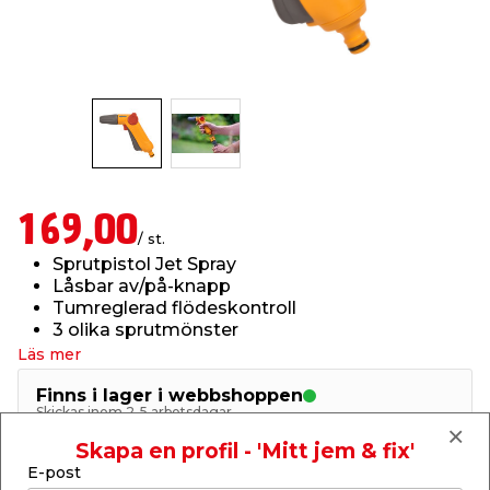
t & Värme
us & Förråd
öring
skläder & Skyddsutrustning
lation
 & Klinker
 & Säkerhet
öbler
er & Tapetverktyg
ing, Rep & Snöre
p
r & Fönster
edjursbekämpning
um
rsalspray & Multispray
ggningsmaskiner
169,00
/ st.
lation
t & Nät
yckstvätt & Tryckluft
Sprutpistol Jet Spray
Låsbar av/på-knapp
Tumreglerad flödeskontroll
tning
3 olika sprutmönster
Läs mer
Finns i lager i webbshoppen
Skickas inom 2-5 arbetsdagar
Skapa en profil - 'Mitt jem & fix'
or & Flaggstänger
-
+
1
st.
E-post