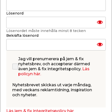
Lägg i varukorgen
Lösenord
Lösenordet måste innehålla minst 8 tecken
Bekräfta lösenord
Finns i lager i de flesta butiker
Se lagerstatus i din butik
Lagerstatus uppdaterad 8 aug 2026 23:04
Jag vill prenumerera på jem & fix
Lägg till i inköpslistan
nyhetsbrev, och accepterar därmed
även jem & fix integritetspolicy.
Läs
policyn här.
Nyhetsbrevet skickas ut varje måndag,
Produktbeskrivning
med veckans reklamtidning, inspiration
Jet Spray sprutpistol från Hozelock
och nyheter.
Hozelock Jet Spray sprutpistol gör det både
enklare och roligare att vattna och sköta
om trädgården. Sprutpistolen har en låsbar av/på-
Läs jem & fix integritetspolicy här