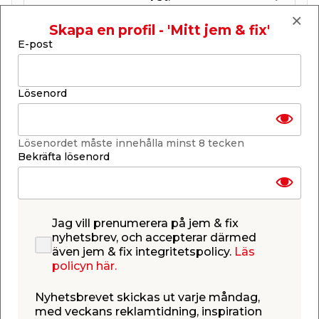
Skapa en profil - 'Mitt jem & fix'
Lägg i varukorgen
E-post
Lösenord
Finns i lager i de flesta butiker
Lösenordet måste innehålla minst 8 tecken
Se lagerstatus i din butik
Bekräfta lösenord
Lagerstatus uppdaterad 7 aug 2026 23:04
Lägg till i inköpslistan
Jag vill prenumerera på jem & fix
nyhetsbrev, och accepterar därmed
även jem & fix integritetspolicy.
Läs
Produktbeskrivning
policyn här.
Stängselstolpe grön
Nyhetsbrevet skickas ut varje måndag,
Grön stängselstolpe med diametern 20 mm och
med veckans reklamtidning, inspiration
längden 150 cm. Stolpen är tillverkad av