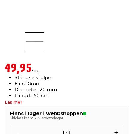
t & Värme
us & Förråd
öring
skläder & Skyddsutrustning
lation
 & Klinker
 & Säkerhet
öbler
er & Tapetverktyg
ing, Rep & Snöre
p
r & Fönster
edjursbekämpning
um
rsalspray & Multispray
ggningsmaskiner
49,95
lation
t & Nät
yckstvätt & Tryckluft
/ st.
Stängselstolpe
Färg: Grön
tning
Diameter: 20 mm
Längd: 150 cm
Läs mer
Finns i lager i webbshoppen
Skickas inom 2-5 arbetsdagar
or & Flaggstänger
-
+
1
st.