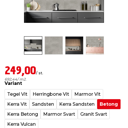
t & Värme
us & Förråd
öring
skläder & Skyddsutrustning
lation
 & Klinker
 & Säkerhet
öbler
er & Tapetverktyg
ing, Rep & Snöre
p
r & Fönster
edjursbekämpning
um
rsalspray & Multispray
ggningsmaskiner
lation
t & Nät
yckstvätt & Tryckluft
249,00
/ st.
692,44
/ m2.
Variant
tning
Tegel Vit
Herringbone Vit
Marmor Vit
Kerra Vit
Sandsten
Kerra Sandsten
Betong
Kerra Betong
Marmor Svart
Granit Svart
or & Flaggstänger
Kerra Vulcan