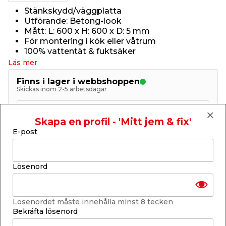
Stänkskydd/väggplatta
Utförande: Betong-look
Mått: L: 600 x H: 600 x D: 5 mm
För montering i kök eller våtrum
100% vattentät & fuktsäker
Läs mer
Finns i lager i webbshoppen
Skickas inom 2-5 arbetsdagar
-
+
1
st.
Skapa en profil - 'Mitt jem & fix'
E-post
Lägg i varukorgen
Lösenord
Lösenordet måste innehålla minst 8 tecken
Finns i lager i de flesta butiker
Bekräfta lösenord
Se lagerstatus i din butik