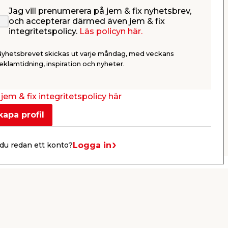
Jag vill prenumerera på jem & fix nyhetsbrev,
Sticksågsblad
Gipsskruv
och accepterar därmed även jem & fix
Laminat/Trä 5-pack Irwin
pack Hec
integritetspolicy.
Läs policyn här.
för
Med T-skaft.
För monteri
.
träreglar in
Nyhetsbrevet skickas ut varje måndag, med veckans
93,95
34,9
eklamtidning, inspiration och nyheter.
/ st.
Webbshop
Butik
Webbshop
Se mer
jem & fix integritetspolicy här
kapa profil
Nästa
Logga in
du redan ett konto?