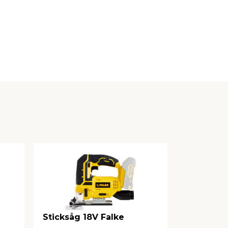
Sticksåg 18V Falke
Cirkelså