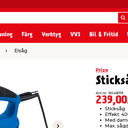
S
S
sning
Färg
Verktyg
VVS
Bil & Fritid
Elsåg
Prize
Stick
Art.nr: 9048119
239,00
Sticksåg
Effekt: 
Med damm
Max. såg