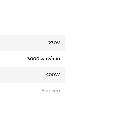
e
g så att en dammsugare
cket sågspån och damm
230V
3000 varv/min
r
400W
Eldriven
Prize