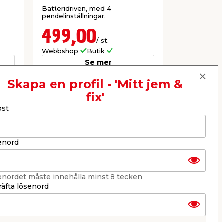
Batteridriven, med 4
Med skena.
pendelinställningar.
499,00
879,
/ st.
Webbshop
Butik
Webbshop
Se mer
Skapa en profil - 'Mitt jem &
fix'
Nästa
ost
enord
enordet måste innehålla minst 8 tecken
äfta lösenord