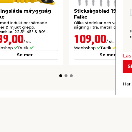
ingslåda m/ryggsåg
Sticksågsblad 19 delar
ke
Falke
 med induktionshärdade
Olika storlekar och varianter 
er & mjukt grepp.
sågning i trä, metall och kakel
vinklar: 22,5°, 45° & 90°
er.
39,00
109,00
r
/ st.
/ st.
bshop
Butik
Webbshop
Butik
Se mer
Se mer
Läs 
S
Har 