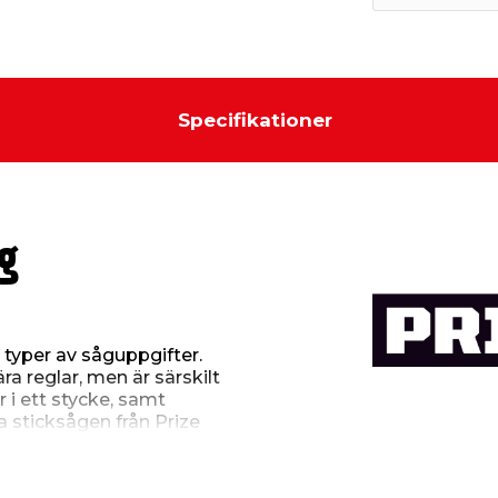
Specifikationer
g
 typer av såguppgifter.
a reglar, men är särskilt
r i ett stycke, samt
a sticksågen från Prize
 har en justerbar sula i
mm i trä. Sticksågen
st sågblad för trä.