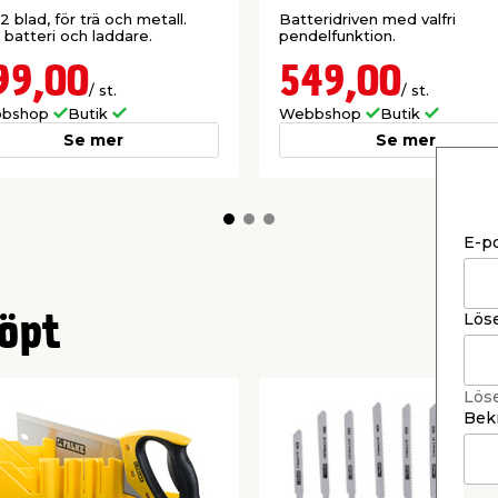
 2 blad, för trä och metall.
Batteridriven med valfri
. batteri och laddare.
pendelfunktion.
99,00
549,00
/ st.
/ st.
bshop
Butik
Webbshop
Butik
Se mer
Se mer
E-p
Lös
öpt
Lös
Bekr