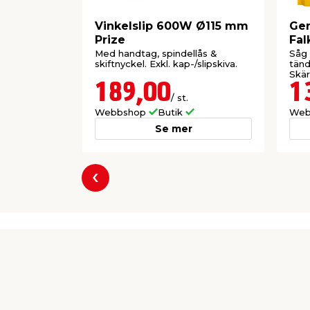
Vinkelslip 600W Ø115 mm
Ger
Prize
Fal
Med handtag, spindellås &
Såg
skiftnyckel. Exkl. kap-/slipskiva.
tänd
Skär
grad
189,00
1
/ st.
Webbshop
Butik
Web
Se mer
Föregående
Producent
jem & fix
Per Bondessons Väg 2080