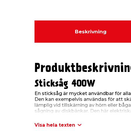
Beskrivning
Produktbeskrivnin
Sticksåg 400W
En sticksåg är mycket användbar för alla
Den kan exempelvis användas för att skär
lämplig vid tillskärning av hörn eller båga
sågning av diskbänkar. Den här elektrisk
använder både T- och U-formade blad. Den
45° åt båda sidor och ett sågdjup på 55 
Visa hela texten
kommer med en 2 meter lång sladd och 1 