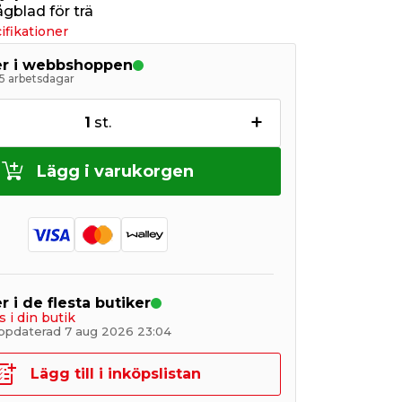
sågblad för trä
ifikationer
ger i webbshoppen
5 arbetsdagar
+
1
st.
Lägg i varukorgen
r i de flesta butiker
s i din butik
ppdaterad 7 aug 2026 23:04
Lägg till i inköpslistan