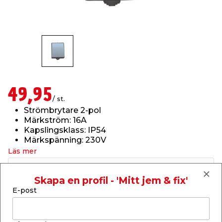
t & Värme
us & Förråd
öring
skläder & Skyddsutrustning
lation
 & Klinker
 & Säkerhet
öbler
er & Tapetverktyg
ing, Rep & Snöre
p
r & Fönster
edjursbekämpning
um
rsalspray & Multispray
ggningsmaskiner
49,95
/ st.
Strömbrytare 2-pol
lation
t & Nät
yckstvätt & Tryckluft
Märkström: 16A
Kapslingsklass: IP54
Märkspänning: 230V
tning
Läs mer
Finns i lager i webbshoppen
Skickas inom 2-5 arbetsdagar
Skapa en profil - 'Mitt jem & fix'
E-post
-
+
1
st.
or & Flaggstänger