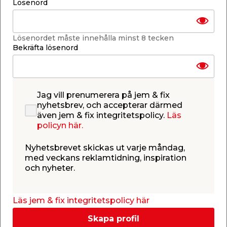
Lösenord
Lägg i varukorgen
Lösenordet måste innehålla minst 8 tecken
Bekräfta lösenord
Finns i lager i de flesta butiker
Se lagerstatus i din butik
Lagerstatus uppdaterad 7 aug 2026 15:30
Jag vill prenumerera på jem & fix
nyhetsbrev, och accepterar därmed
även jem & fix integritetspolicy.
Lägg till i inköpslistan
Läs
policyn här.
Nyhetsbrevet skickas ut varje måndag,
med veckans reklamtidning, inspiration
Produktbeskrivning
och nyheter.
Strömbrytare 2-pol IP54
Strömbrytare med 2-pol för utomhusbruk, med IP-
klass IP54. Att strömbrytaren är en 2-pol innebär
Läs jem & fix integritetspolicy här
att den har en knapp och används när du önskar
Skapa profil
att bryta både fas (L) och nolla (N). Denna