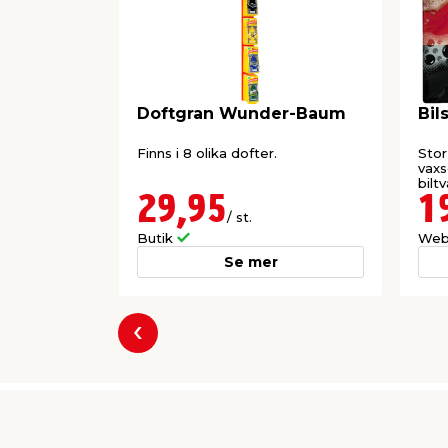
Doftgran Wunder-Baum
Bil
Finns i 8 olika dofter.
Stor
vax
biltv
29,95
1
/ st.
Butik
Web
Se mer
Föregående
Producent