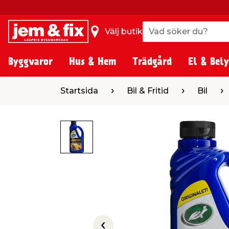
Vad söker du?
Vad söker du?
Välj butik
Byggvaror
Hus & Hem
Trädgård
El & Bely
Startsida
Bil & Fritid
Bil
Bilvård
Startsida
Bil & Fritid
Bil