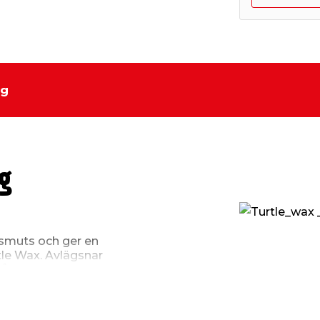
ng
g
 smuts och ger en
tle Wax. Avlägsnar
ler 1 liter.