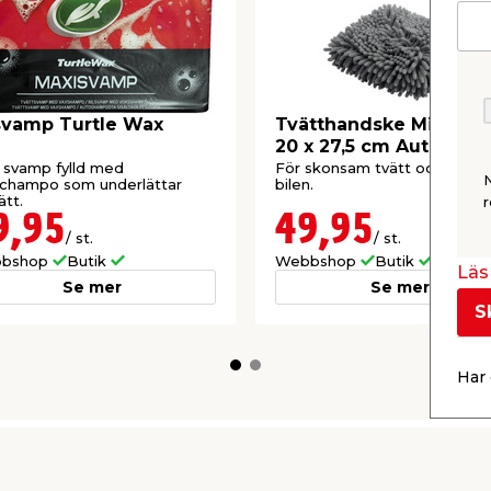
svamp Turtle Wax
Tvätthandske Mikrofib
20 x 27,5 cm Autozone
 svamp fylld med
För skonsam tvätt och tork a
schampo som underlättar
bilen.
ätt.
r
9,95
49,95
/ st.
/ st.
bshop
Butik
Webbshop
Butik
Läs 
Se mer
Se mer
S
Har 