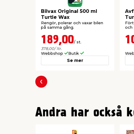
Bilvax Original 500 ml
Avf
Turtle Wax
Tur
Rengör, polerar och vaxar bilen
Fört
på samma gång.
och 
189,00
1
/ st.
378,00
/ ltr.
Webbshop
Butik
Web
Se mer
Föregående
Andra har också k