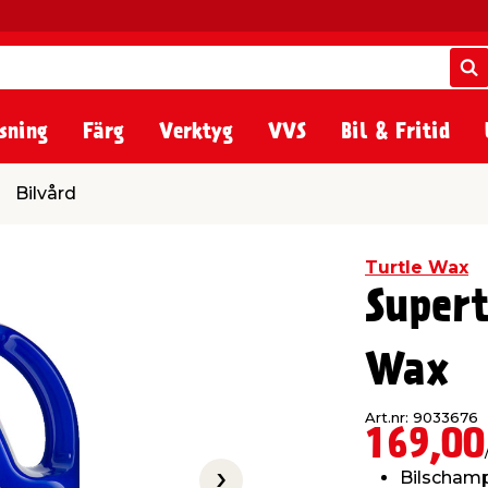
S
S
sning
Färg
Verktyg
VVS
Bil & Fritid
Bilvård
Turtle Wax
Supert
Wax
Art.nr: 9033676
169,00
Bilscham