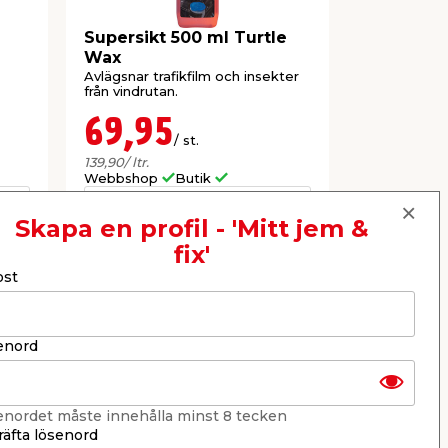
Supersikt 500 ml Turtle
Däckglans
Wax
Wax
Avlägsnar trafikfilm och insekter
Återger däc
från vindrutan.
glansen och 
69,95
99,9
/ st.
139,90
/ ltr.
Webbshop
Butik
Webbshop
Se mer
Skapa en profil - 'Mitt jem &
fix'
ost
Nästa
enord
enordet måste innehålla minst 8 tecken
äfta lösenord