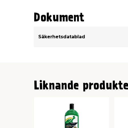
P102 - Förvaras oåtkomligt för barn.
Dokument
Säkerhetsdatablad
Liknande produkte