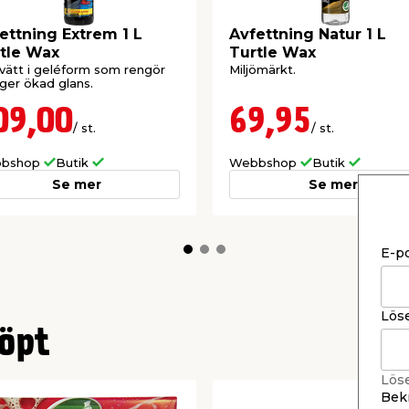
ettning Extrem 1 L
Avfettning Natur 1 L
tle Wax
Turtle Wax
vätt i geléform som rengör
Miljömärkt.
ger ökad glans.
09,00
69,95
/ st.
/ st.
bshop
Butik
Webbshop
Butik
Se mer
Se mer
E-p
Lös
öpt
Lös
Bekr