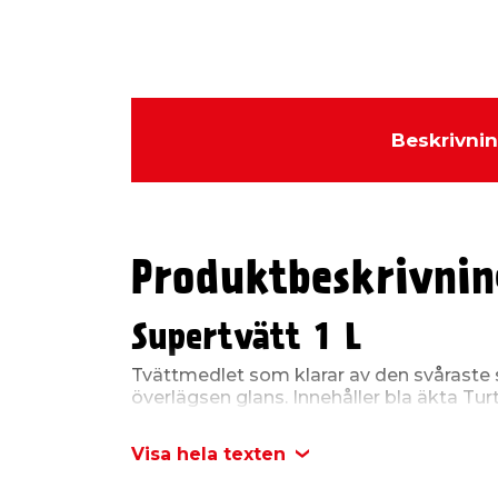
Beskrivni
Produktbeskrivnin
Supertvätt 1 L
Tvättmedlet som klarar av den svåraste
överlägsen glans. Innehåller bla äkta Tur
effektivt salt, asfalt, sot och smuts. Innehål
Visa hela texten
Skyddsangivelser