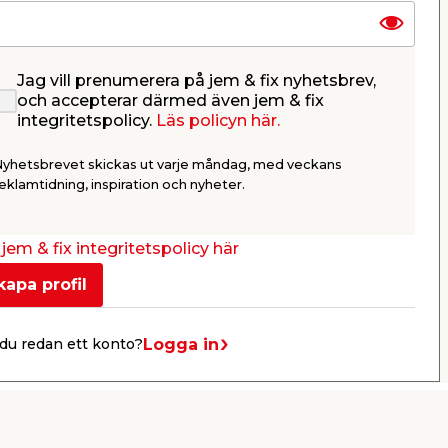
Jag vill prenumerera på jem & fix nyhetsbrev,
och accepterar därmed även jem & fix
er
Supertvätt 1 L Træfix
Sämskski
integritetspolicy.
Läs policyn här.
65 cm Tu
v
Rengör hårt smutsade fasader,
För avtorkni
Nyhetsbrevet skickas ut varje måndag, med veckans
murar samt andra ytor utomhus.
och lack efte
eklamtidning, inspiration och nyheter.
59,95
109,
/ st.
Butik
Webbshop
jem & fix integritetspolicy här
Se mer
kapa profil
Logga in
du redan ett konto?
Nästa