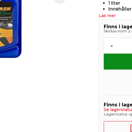
Next slide
1 liter
Innehålle
Läs mer
Finns i la
Skickas inom 2-
-
Finns i lage
Se lagerstatu
Lagerstatus u