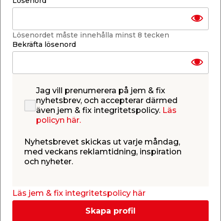
Lösenord
Lägg i varukorgen
Lösenordet måste innehålla minst 8 tecken
Bekräfta lösenord
Finns i lager i de flesta butiker
Se lagerstatus i din butik
Lagerstatus uppdaterad 8 aug 2026 07:00
Jag vill prenumerera på jem & fix
nyhetsbrev, och accepterar därmed
även jem & fix integritetspolicy.
Läs
Lägg till i inköpslistan
policyn här.
Nyhetsbrevet skickas ut varje måndag,
med veckans reklamtidning, inspiration
Produktbeskrivning
och nyheter.
Syl med rund spets
Praktisk syl med rund spets, perfekt för arbete i
Läs jem & fix integritetspolicy här
läder, trä och andra material där precision krävs
utan att skada ytan. Sylen är utrustad med ett
Skapa profil
ergonomiskt 2-komponentshandtag som ger ett