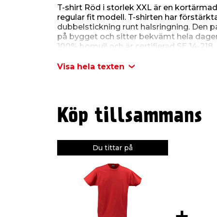
T-shirt Röd i storlek XXL är en kortärmad 
regular fit modell. T-shirten har förstä
dubbelstickning runt halsringning. Den p
på bygget och sitter bekvämt hela dagen. 
100% bomull och är certifierad SE 14-218.
Skötselråd T-shirt Röd
Visa hela texten
Maskintvätt 60 grader. Tvätta med liknand
shirten när den är blöt.
Köp tillsammans
Du tittar på