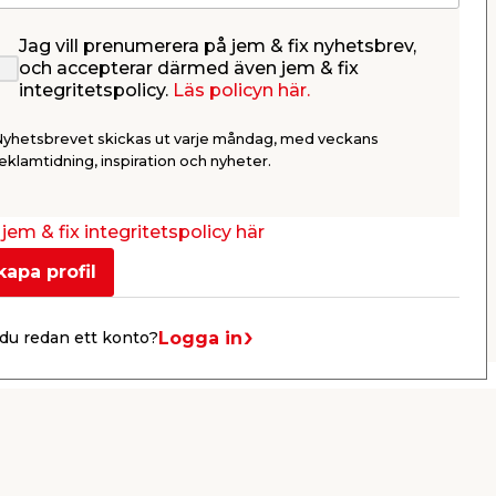
Jag vill prenumerera på jem & fix nyhetsbrev,
Stålborstset 3 dels Mini
T-shirt R
och accepterar därmed även jem & fix
Max
Workwea
integritetspolicy.
Läs policyn här.
Med borst av stål, mässing och
I 100% bomul
nylon. Utmärkta att använda vid
Nyhetsbrevet skickas ut varje måndag, med veckans
rostborttagning, rengöring av
cykelkedjor, tändstift m.m.
29,95
59,9
eklamtidning, inspiration och nyheter.
/ st.
Webbshop
Butik
Webbshop
Se mer
jem & fix integritetspolicy här
kapa profil
Nästa
Logga in
du redan ett konto?