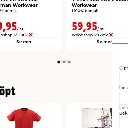
bman Workwear
Workwear
0% bomull.
I 100% bomull.
9,95
59,95
/ st.
/ st.
bshop
Butik
Webbshop
Butik
Se mer
Se mer
E-p
Lös
öpt
Lös
Bekr