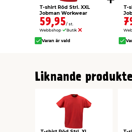
T-shirt Röd Strl. XXL
T-s
Jobman Workwear
Jo
59,95
7
/ st.
Webbshop
Butik
We
Varan är vald
Va
Liknande produkte
T-shirt Röd Strl. XL
T-s