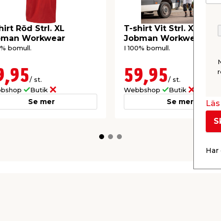
hirt Röd Strl. XL
T-shirt Vit Strl. XXL
bman Workwear
Jobman Workwear
0% bomull.
I 100% bomull.
9,95
59,95
r
/ st.
/ st.
bshop
Butik
Webbshop
Butik
Se mer
Se mer
Läs 
S
Har 