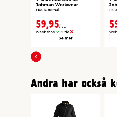
Jobman Workwear
Jo
I 100% bomull.
I 10
59,95
5
/ st.
Webbshop
Butik
Web
Se mer
Föregående
Andra har också k