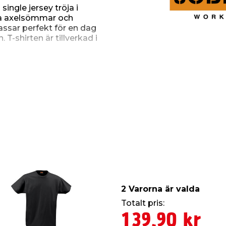
single jersey tröja i
rkta axelsömmar och
assar perfekt för en dag
T-shirten är tillverkad i
e färger. Sträck ut t-
2 Varorna är valda
Totalt pris:
139,90 kr