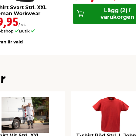
hirt Svart Strl. XXL
Lägg (2) i
bman Workwear
varukorgen
9,95
/ st.
bbshop
Butik
ran är vald
r
hirt Vit Strl. XXL
T-shirt Röd Strl. L Jo