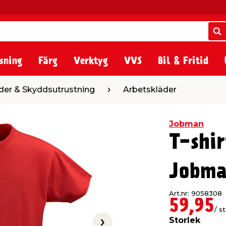
S
S
sning
Färg
Verktyg
VVS
Bil & Fritid
utrustning
Arbetskläder
der & Skyddsutrustning
Arbetskläder
Jobman
T-shir
Jobma
Art.nr: 9058308
59,95
/ st
Storlek