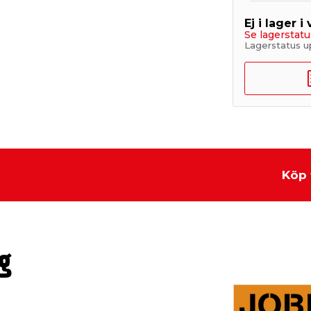
Ej i lager i
Se lagerstatu
Lagerstatus u
Köp 
g