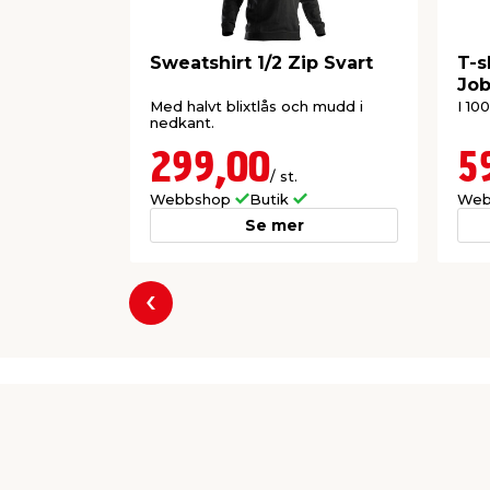
Sweatshirt 1/2 Zip Svart
T-s
Jo
Med halvt blixtlås och mudd i
I 10
nedkant.
299,00
5
/ st.
Webbshop
Butik
Web
Se mer
Föregående
Producent
Jobman Workwear AB