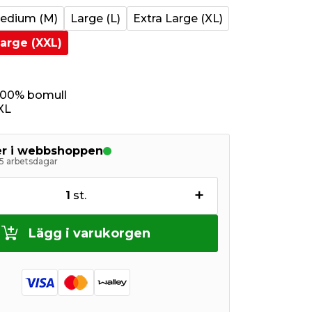
edium (M)
Large (L)
Extra Large (XL)
Large (XXL)
 100% bomull
XL
ger i webbshoppen
5 arbetsdagar
+
1
st.
Lägg i varukorgen