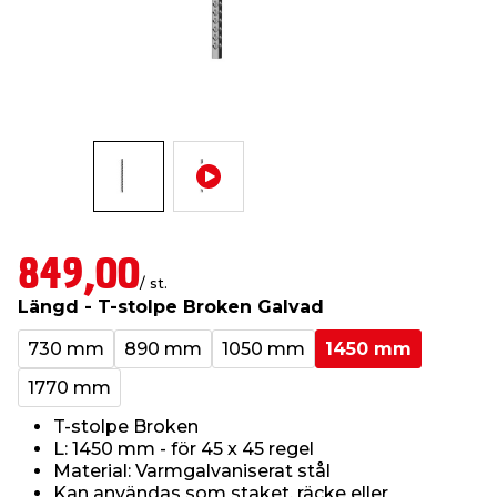
t & Värme
us & Förråd
öring
skläder & Skyddsutrustning
lation
 & Klinker
 & Säkerhet
öbler
er & Tapetverktyg
ing, Rep & Snöre
p
r & Fönster
edjursbekämpning
um
rsalspray & Multispray
ggningsmaskiner
lation
t & Nät
yckstvätt & Tryckluft
849,00
/ st.
Längd - T-stolpe Broken Galvad
tning
730 mm
890 mm
1050 mm
1450 mm
1770 mm
T-stolpe Broken
L: 1450 mm - för 45 x 45 regel
or & Flaggstänger
Material: Varmgalvaniserat stål
Kan användas som staket, räcke eller