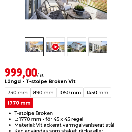
t & Värme
us & Förråd
öring
skläder & Skyddsutrustning
lation
 & Klinker
 & Säkerhet
öbler
er & Tapetverktyg
ing, Rep & Snöre
p
r & Fönster
edjursbekämpning
um
rsalspray & Multispray
ggningsmaskiner
lation
t & Nät
yckstvätt & Tryckluft
999,00
/ st.
Längd - T-stolpe Broken Vit
tning
730 mm
890 mm
1050 mm
1450 mm
1770 mm
T-stolpe Broken
L: 1770 mm - för 45 x 45 regel
or & Flaggstänger
Material: Vitlackerat varmgalvaniserat stål
Kan användas som staket, räcke eller