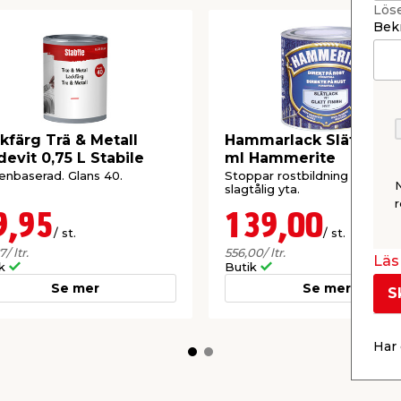
Lös
Bekr
kfärg Trä & Metall
Hammarlack Slät Vit 2
evit 0,75 L Stabile
ml Hammerite
enbaserad. Glans 40.
Stoppar rostbildning och ger
slagtålig yta.
r
9,95
139,00
/ st.
/ st.
27
/ ltr.
556,00
/ ltr.
Läs 
ik
Butik
Se mer
Se mer
S
Har 