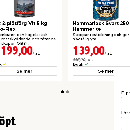
 & plåtfärg Vit 5 kg
Hammarlack Svart 250
o-Flex
Hammerite
enburen och högelastisk,
Stoppar rostbildning och ger
 rostskyddande och tätande
slagtålig yta.
nskaper. OBS!
ällningsvara.
 199,00
139,00
/ st.
/ st.
556,00
/ ltr.
ik
Butik
Se mer
Se mer
E-p
Lös
öpt