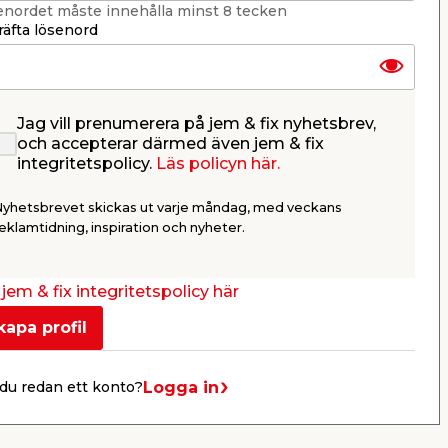
enordet måste innehålla minst 8 tecken
äfta lösenord
Jag vill prenumerera på jem & fix nyhetsbrev,
och accepterar därmed även jem & fix
50
Takfärg Svart 5 L Tagfix
Hammarla
integritetspolicy.
Läs policyn här.
750 ml H
 en
Vattenbaserad takfärg för
Stoppar ros
Nyhetsbrevet skickas ut varje måndag, med veckans
utomhusbruk. Skyddar mot
slagtålig yta
slitage från sol, vind, regn och
eklamtidning, inspiration och nyheter.
snö.
299,00
269,
/ st.
59,80
/ ltr.
358,67
/ ltr.
jem & fix integritetspolicy här
Butik
Butik
Se mer
kapa profil
Logga in
du redan ett konto?
Nästa