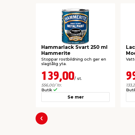
Hammarlack Svart 250 ml
Lac
Hammerite
Mod
Stoppar rostbildning och ger en
Vatt
slagtålig yta.
139,00
9
/ st.
556,00
/ ltr.
133,
Butik
But
Se mer
Föregående