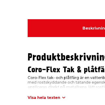
Beskrivni
Produktbeskrivnin
Coro-Flex Tak & plåtfä
Coro-Flex tak- och plåtfärg är en vattenb
med rostskyddande och tätande egensk
appliceras direkt på metallrena, lätt rosti
målade underlag (ej rostfri plåt). Den ger
exempelvis plåttak, plåtfasader, plåtink
Visa hela texten
ventilationshuvar, hängrännor och stuprör