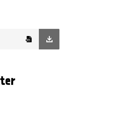
, spruta eller pensel och
ill en strykning på ca 5 m².
agets rörelser
dukter
unktion
objekt
insh utan penselmärken
ter