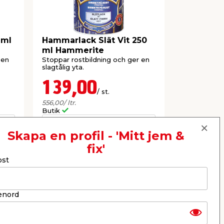
 ml
Hammarlack Slät Vit 250
Takfärg S
ml Hammerite
 en
Stoppar rostbildning och ger en
Vattenbaser
slagtålig yta.
utomhusbru
slitage från 
snö.
139,00
299,
/ st.
556,00
/ ltr.
59,80
/ ltr.
Butik
Butik
Se mer
Skapa en profil - 'Mitt jem &
fix'
ost
Nästa
enord