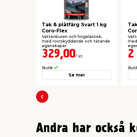
Tak & plåtfärg Svart 1 kg
Tak
Coro-Flex
Cor
Vattenburen och högelastisk,
Vatt
med rostskyddande och tätande
med
egenskaper.
ege
Best
329,00
2
/ st.
Butik
But
Se mer
Föregående
Andra har också k