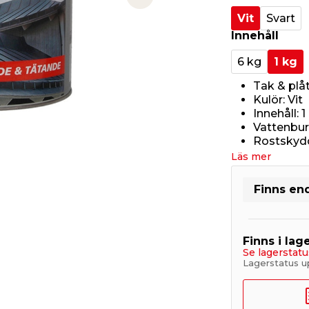
Next slide
Vit
Svart
Innehåll
6 kg
1 kg
Tak & plå
Kulör: Vit
Innehåll: 1
Vattenbur
Rostskyd
Läs mer
Finns end
Finns i lage
Se lagerstatu
Lagerstatus u