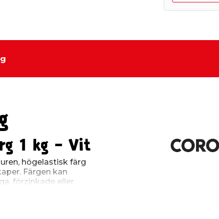
ng
g
rg 1 kg - Vit
uren, högelastisk färg
aper. Färgen kan
ga, förzinkade eller
 ett varaktigt skydd åt
lädda skorstenar,
, fönsterbläck, vindskivor