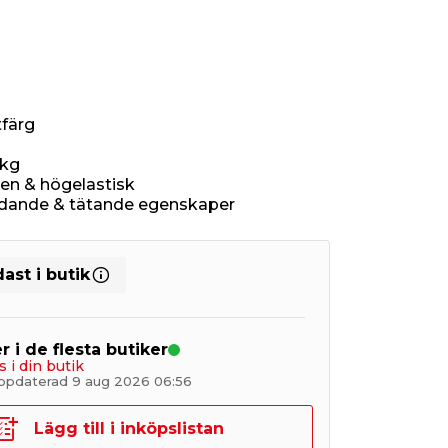
tfärg
 kg
en & högelastisk
dande & tätande egenskaper
ast i butik
r i de flesta butiker
s i din butik
ppdaterad 9 aug 2026 06:56
Lägg till i inköpslistan