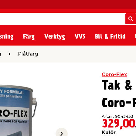
S
S
sning
Färg
Verktyg
VVS
Bil & Fritid
ärg
g
Plåtfärg
Coro-Flex
Tak & 
Coro-
Art.nr: 9043453
329,00
Kulör