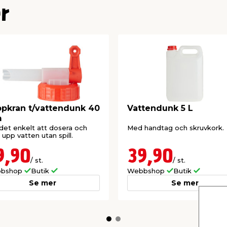
r
pkran t/vattendunk 40
Vattendunk 5 L
m
det enkelt att dosera och
Med handtag och skruvkork.
a upp vatten utan spill.
9,90
39,90
/ st.
/ st.
bshop
Butik
Webbshop
Butik
Se mer
Se mer