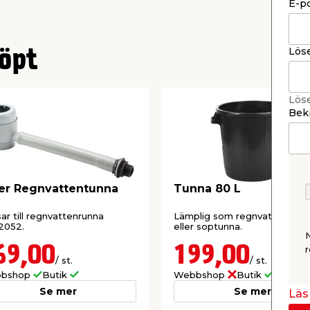
E-p
Lös
öpt
Lös
Bekr
ter Regnvattentunna
Tunna 80 L
ar till regnvattenrunna
Lämplig som regnvatten-, fo
2052.
eller soptunna.
69,00
199,00
r
/ st.
/ st.
bshop
Butik
Webbshop
Butik
Se mer
Se mer
Läs 