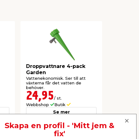
Droppvattnare 4-pack
Vattenkann
Garden
Vattenekonomisk. Ser till att
Klassisk sv
växterna får det vatten de
stril för jämt
behöver.
24,95
69,9
/ st.
Webbshop
Butik
Webbshop
Se mer
Skapa en profil - 'Mitt jem &
fix'
Nästa