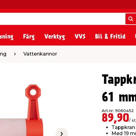
S
S
sning
Färg
Verktyg
VVS
Bil & Fritid
ttenkannor
ing
Vattenkannor
Tappk
61 m
Art.nr: 9060452
89,90
/ st
Tappkran 
Med 19 m