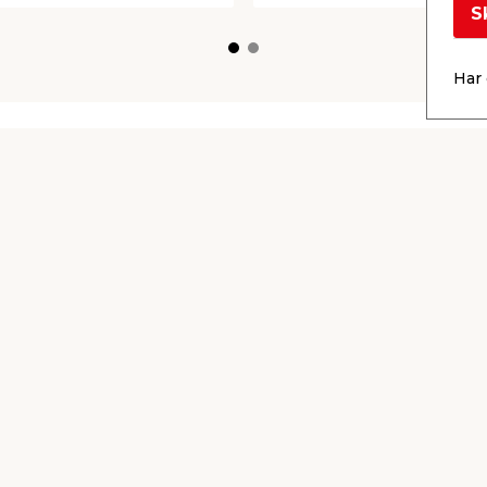
S
Har 
Kontakta
Låna släp
kundtjänst
gratis