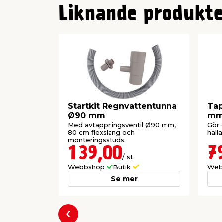
Liknande produkte
Startkit Regnvattentunna
Tap
Ø90 mm
m
Med avtappningsventil Ø90 mm,
Gör 
80 cm flexslang och
häll
monteringsstuds.
139,00
7
/ st.
Webbshop
Butik
Web
Se mer
Föregående