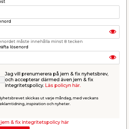
ost
enord
enordet måste innehålla minst 8 tecken
äfta lösenord
Jag vill prenumerera på jem & fix nyhetsbrev,
Tratt 4-pack Millarco
Tunna 50
och accepterar därmed även jem & fix
integritetspolicy.
Läs policyn här.
der-
I storlekarna 50, 75, 95 & 115 mm.
Lämplig som
och soptunn
Nyhetsbrevet skickas ut varje måndag, med veckans
34,95
169,
eklamtidning, inspiration och nyheter.
/ st.
Webbshop
Butik
Webbshop
Se mer
jem & fix integritetspolicy här