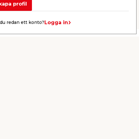
kapa profil
Nästa
Logga in
du redan ett konto?
Drive-in