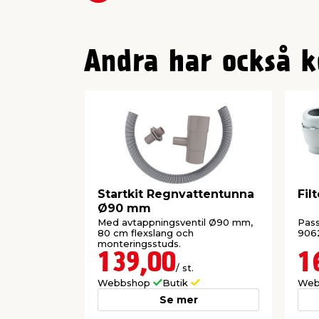
Andra har också k
Startkit Regnvattentunna
Fil
Ø90 mm
Med avtappningsventil Ø90 mm,
Pass
80 cm flexslang och
906
monteringsstuds.
139,00
1
/ st.
Webbshop
Butik
Web
Se mer