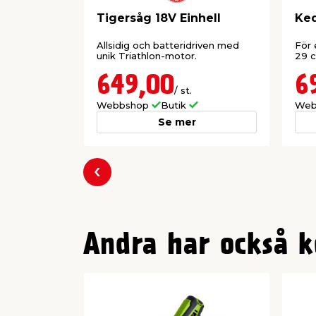
FFU-testad
Tigersåg 18V Einhell
Ked
FFU står för Fit for Use och betyder att 
vad gäller maskinens hållbarhet. Det god
Allsidig och batteridriven med
För 
en försäkran om att du väljer rätt verkty
unik Triathlon-motor.
29 c
649,00
6
/ st.
Webbshop
Butik
Web
Se mer
Föregående
Andra har också k