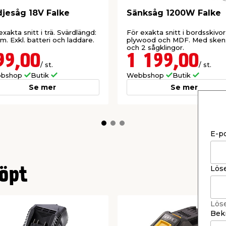
jesåg 18V Falke
Sänksåg 1200W Falke
detta verktyg har testats
a testresultatet ger dig
exakta snitt i trä. Svärdlängd:
För exakta snitt i bordsskivor
g.
m. Exkl. batteri och laddare.
plywood och MDF. Med sken
och 2 sågklingor.
99,00
1 199,00
/ st.
/ st.
bshop
Butik
Webbshop
Butik
Se mer
Se mer
E-p
Lös
öpt
Lös
Bekr