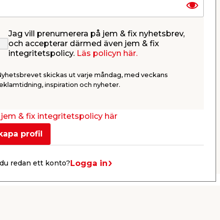
Jag vill prenumerera på jem & fix nyhetsbrev,
Ah
Batteri 18V Li-ion 4,0 Ah
Elkedjes
och accepterar därmed även jem & fix
Falke
integritetspolicy.
Läs policyn här.
sar
Med batteriindikator och
Med Oregon
r.
överhettningsskydd. Exkl.
och automat
Nyhetsbrevet skickas ut varje måndag, med veckans
laddare.
449,00
699,
eklamtidning, inspiration och nyheter.
/ st.
Webbshop
Butik
Webbshop
Se mer
jem & fix integritetspolicy här
kapa profil
Nästa
Logga in
du redan ett konto?