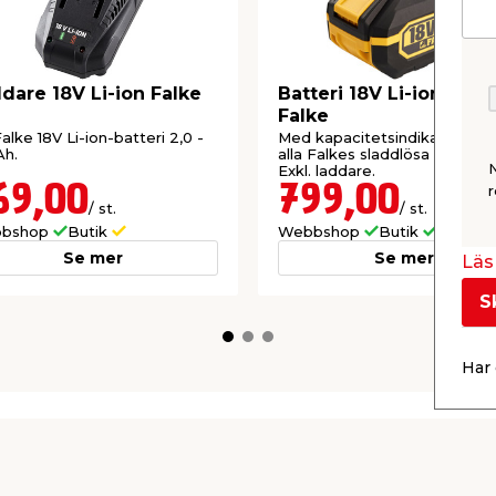
dare 18V Li-ion Falke
Batteri 18V Li-ion 6,0 
Falke
 Falke 18V Li-ion-batteri 2,0 -
Med kapacitetsindikator. Pas
Ah.
alla Falkes sladdlösa maskine
Exkl. laddare.
69,00
799,00
r
/ st.
/ st.
bshop
Butik
Webbshop
Butik
Se mer
Se mer
Läs 
S
Har 