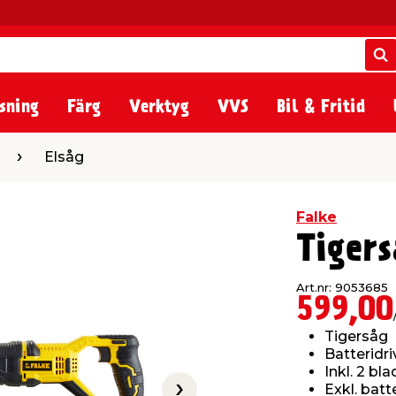
S
S
sning
Färg
Verktyg
VVS
Bil & Fritid
Elsåg
Falke
Tiger
Art.nr: 9053685
599,00
Tigersåg
Batteridri
Inkl. 2 bla
Exkl. batt