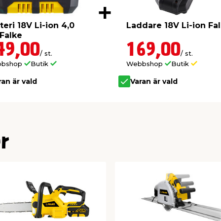
rifttid (utan belastning)
teri 18V Li-ion 4,0
Laddare 18V Li-ion Fa
Falke tigersåg
Falke
49,00
169,00
15 minuter
/ st.
/ st.
bbshop
Butik
Webbshop
Butik
30 minuter
ran är vald
Varan är vald
45 minuter
60 minuter
r
ranti på maskinen mot