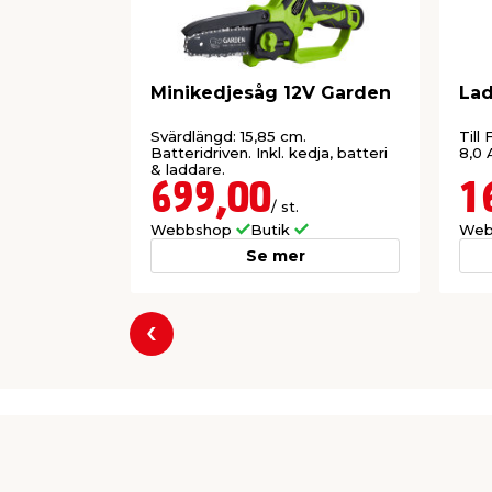
Minikedjesåg 12V Garden
Lad
Svärdlängd: 15,85 cm.
Till
Batteridriven. Inkl. kedja, batteri
8,0 
& laddare.
699,00
1
/ st.
Webbshop
Butik
Web
Se mer
Föregående
Producent