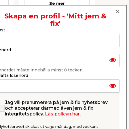
Se mer
Skapa en profil - 'Mitt jem &
fix'
Nästa
ost
enord
enordet måste innehålla minst 8 tecken
äfta lösenord
Jag vill prenumerera på jem & fix nyhetsbrev,
50
Tigersågblad 4-pack
Tigersåg
och accepterar därmed även jem & fix
Falke
integritetspolicy.
Läs policyn här.
Mixade sågblad för sågning i trä
Eldriven, för
och metall.
Nyhetsbrevet skickas ut varje måndag, med veckans