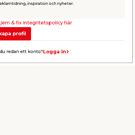
99,95
749,
eklamtidning, inspiration och nyheter.
/ st.
Webbshop
Butik
Webbshop
Se mer
jem & fix integritetspolicy här
kapa profil
Nästa
Logga in
du redan ett konto?