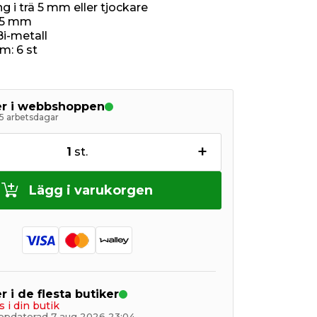
g i trä 5 mm eller tjockare
25 mm
Bi-metall
m: 6 st
ger i webbshoppen
5 arbetsdagar
+
1
st.
Lägg i varukorgen
r i de flesta butiker
s i din butik
ppdaterad 7 aug 2026 23:04