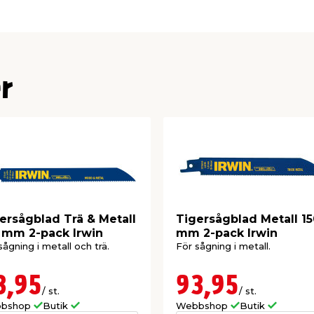
r
ersågblad Trä & Metall
Tigersågblad Metall 1
 mm 2-pack Irwin
mm 2-pack Irwin
sågning i metall och trä.
För sågning i metall.
3,95
93,95
/ st.
/ st.
bshop
Butik
Webbshop
Butik