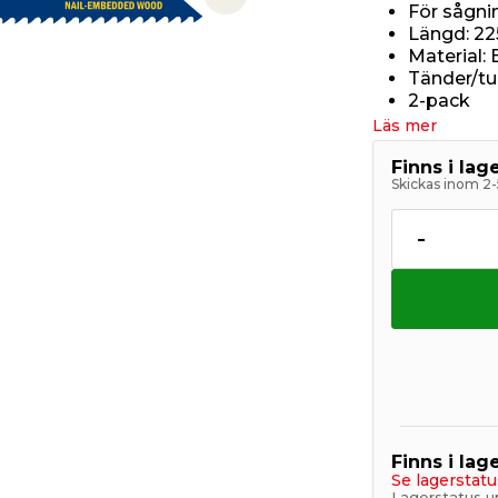
Next slide
För sågnin
Längd: 2
Material: 
Tänder/tu
2-pack
Läs mer
Finns i la
Skickas inom 2-
-
Finns i lage
Se lagerstatu
Lagerstatus u