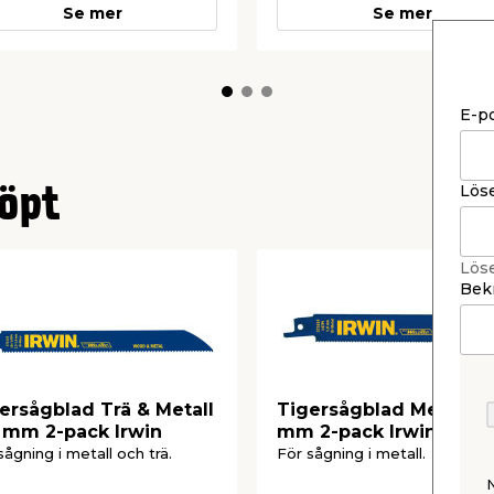
Se mer
Se mer
E-p
Lös
öpt
Lös
Bekr
ersågblad Trä & Metall
Tigersågblad Metall 1
 mm 2-pack Irwin
mm 2-pack Irwin
sågning i metall och trä.
För sågning i metall.