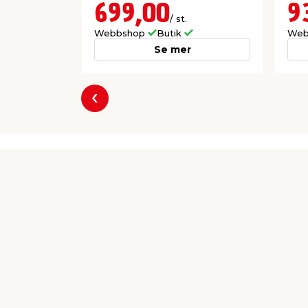
699,00
9
/ st.
Webbshop
Butik
Web
Se mer
Föregående
Producent
Stanley Black & Decker Sweden AB
Flöjelbergsgatan 1c
SE-431 35 Mölndal Sverige
support@irwin.com