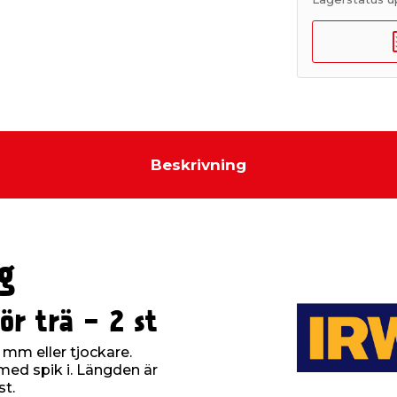
Beskrivning
g
r trä - 2 st
5 mm eller tjockare.
med spik i. Längden är
st.