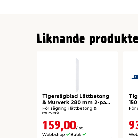
Liknande produkte
Tigersågblad Lättbetong
Tig
& Murverk 280 mm 2-pack
150
Prize
För sågning i lättbetong &
För 
murverk.
159,00
9
/ st.
Webbshop
Butik
Web