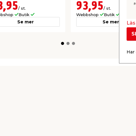
3,95
93,95
r
/ st.
/ st.
bshop
Butik
Webbshop
Butik
Se mer
Se mer
Läs 
S
Har 