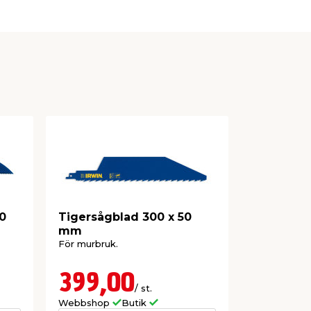
50
Tigersågblad 300 x 50
Tigersåg
mm
Falke
För murbruk.
Mixade sågbl
och metall.
399,00
99,9
/ st.
Webbshop
Butik
Webbshop