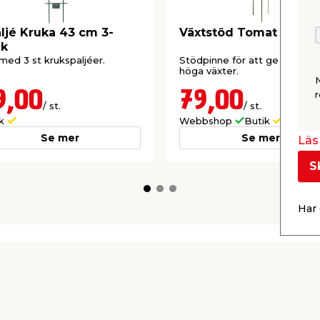
ljé Kruka 43 cm 3-
Växtstöd Tomat 150 c
ck
med 3 st krukspaljéer.
Stödpinne för att ge stöd åt
höga växter.
9,00
79,00
r
/ st.
/ st.
ik
Webbshop
Butik
Se mer
Se mer
Läs 
S
Har 