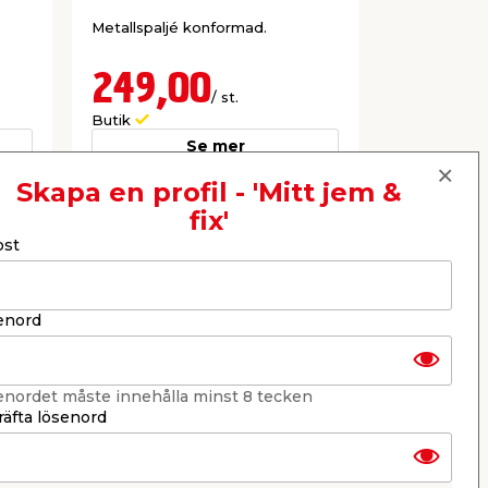
Metallspaljé konformad.
Ger stöd åt
249,00
39,9
/ st.
Butik
Webbshop
Se mer
Skapa en profil - 'Mitt jem &
fix'
Nästa
ost
enord
enordet måste innehålla minst 8 tecken
äfta lösenord