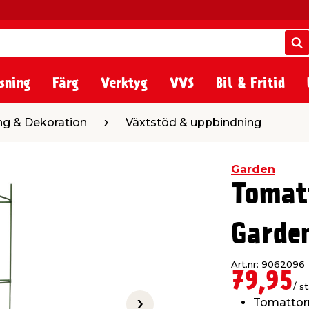
S
S
sning
Färg
Verktyg
VVS
Bil & Fritid
ion
Växtstöd & uppbindning
ng & Dekoration
Växtstöd & uppbindning
Garden
Tomat
Garde
Art.nr: 9062096
79,95
/ st
Tomattor