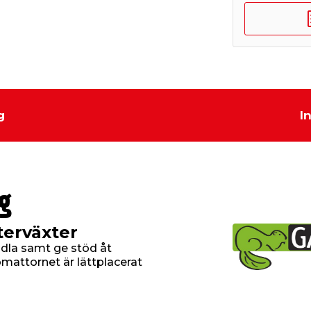
g
I
g
terväxter
odla samt ge stöd åt
mattornet är lättplacerat