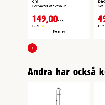
cm
pa
För växter att växa ur.
Set 
149,00
4
/ st.
Butik
But
Se mer
Föregående
Andra har också k