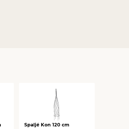
m
Spaljé Kon 120 cm
Växtstöd