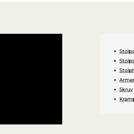
Stolp
Stolp
Stolp
Armer
Skruv
Kram