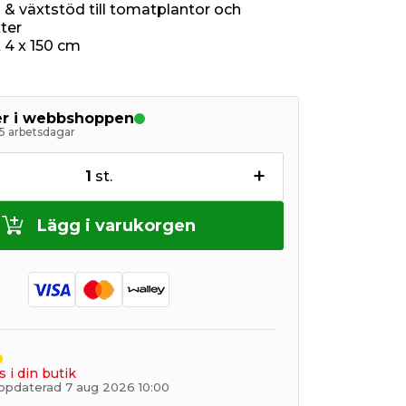
 & växtstöd till tomatplantor och
ter
 4 x 150 cm
ger i webbshoppen
5 arbetsdagar
+
1
st.
Lägg i varukorgen
s i din butik
ppdaterad 7 aug 2026 10:00