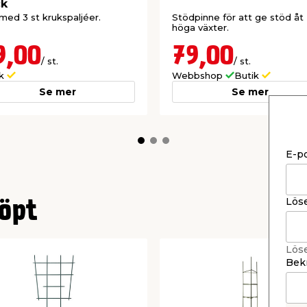
ck
med 3 st krukspaljéer.
Stödpinne för att ge stöd åt
höga växter.
9,00
79,00
/ st.
/ st.
ik
Webbshop
Butik
Se mer
Se mer
E-p
Lös
öpt
Lös
Bekr