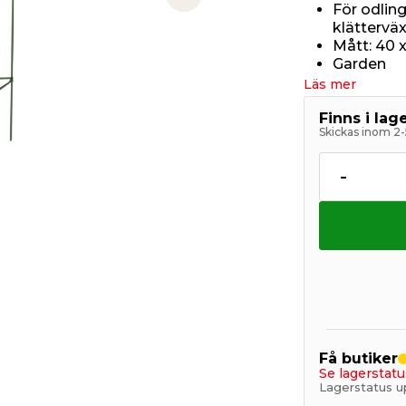
Next slide
För odling
klätterväx
Mått: 40 x
Garden
Läs mer
Finns i la
Skickas inom 2-
-
Få butiker
Se lagerstatu
Lagerstatus u