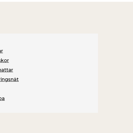
ar
skor
hattar
ingsnät
pa