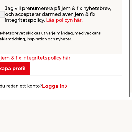
Jag vill prenumerera på jem & fix nyhetsbrev,
m
Spaljé Kon 120 cm
Blompinne
och accepterar därmed även jem & fix
cm Garde
integritetspolicy.
Läs policyn här.
Metallspaljé konformad.
Assorterad.
Nyhetsbrevet skickas ut varje måndag, med veckans
249,00
89,0
eklamtidning, inspiration och nyheter.
/ st.
Butik
Webbshop
Se mer
jem & fix integritetspolicy här
kapa profil
Nästa
Logga in
du redan ett konto?