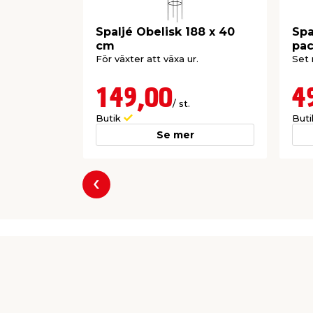
Spaljé Obelisk 188 x 40
Spa
cm
pa
För växter att växa ur.
Set 
149,00
4
/ st.
Butik
But
Se mer
Föregående
Producent
jem & fix
Per Bondessons Väg 2080