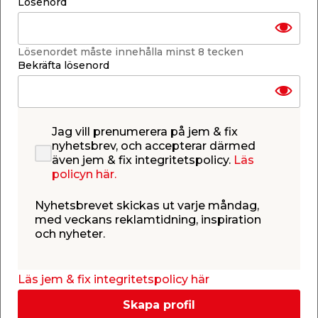
Lösenord
Lägg i varukorgen
Lösenordet måste innehålla minst 8 tecken
Bekräfta lösenord
Finns i lager i de flesta butiker
Se lagerstatus i din butik
Lagerstatus uppdaterad 7 aug 2026 15:30
Jag vill prenumerera på jem & fix
nyhetsbrev, och accepterar därmed
även jem & fix integritetspolicy.
Läs
Lägg till i inköpslistan
policyn här.
Nyhetsbrevet skickas ut varje måndag,
med veckans reklamtidning, inspiration
Produktbeskrivning
och nyheter.
För sammankoppling av en, fler och mångtrådiga
ledare i kopplingsdosor. Tvinnar enkelt ihop
ledarna.
Läs jem & fix integritetspolicy här
Skapa profil
Max kabelarea: 7,5 mm.