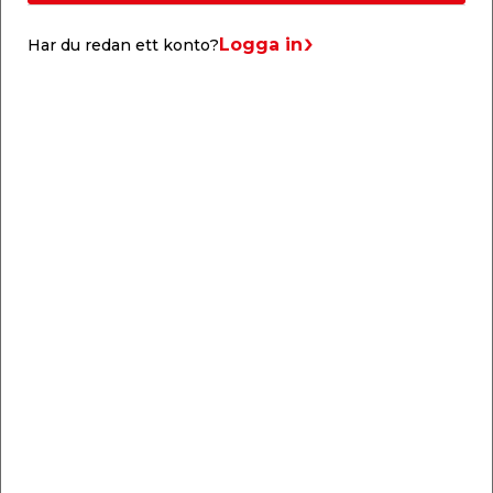
Säjs i 10-pack.
Färg: Gul.
Logga in
Har du redan ett konto?
Liknande produkter
Toppklämma Röd
Toppklämma Röd 10-
60-pack Bårebo
pack
Sammankoppling av
För sammankoppling av
ledare. Tvinnar ihop
ledare. Tvinnar ihop
trådarna. Max.
trådarna.