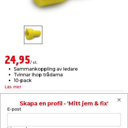
t & Värme
us & Förråd
öring
skläder & Skyddsutrustning
lation
 & Klinker
 & Säkerhet
öbler
er & Tapetverktyg
ing, Rep & Snöre
p
r & Fönster
edjursbekämpning
um
rsalspray & Multispray
ggningsmaskiner
24,95
/ st.
lation
t & Nät
yckstvätt & Tryckluft
Sammankoppling av ledare
Tvinnar ihop trådarna
10-pack
tning
Läs mer
Finns i lager i webbshoppen
Skickas inom 2-5 arbetsdagar
Skapa en profil - 'Mitt jem & fix'
E-post
-
+
1
st.
or & Flaggstänger