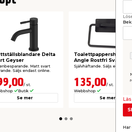
öpt
Lös
Bekr
ttställsblandare Delta
Toalettpappershållare
rt Geyser
Angle Rostfri Svart Ha
enbesparande. Matt svart
Självhäftande. Säljs endast on
rande. Säljs endast online.
99,00
135,00
r
/ st.
/ st.
bshop
Butik
Webbshop
Se mer
Se mer
Läs 
S
Har 