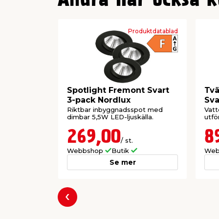
Andra har också k
Produktdatablad
Spotlight Fremont Svart
Tvä
3-pack Nordlux
Sva
Riktbar inbyggnadsspot med
Vatt
dimbar 5,5W LED-ljuskälla.
utfö
269,00
8
/ st.
Webbshop
Butik
Web
Se mer
Föregående