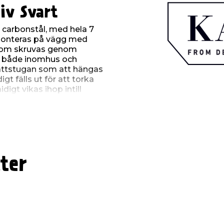
iv Svart
 carbonstål, med hela 7
 monteras på vägg med
 som skruvas genom
s både inomhus och
vättstugan som att hängas
t fälls ut för att torka
igt vikas ihop intill
torkstativet måtten 68 x
 meter, och infällt har det
tivet klarar en maximal
ter
e:
 betong