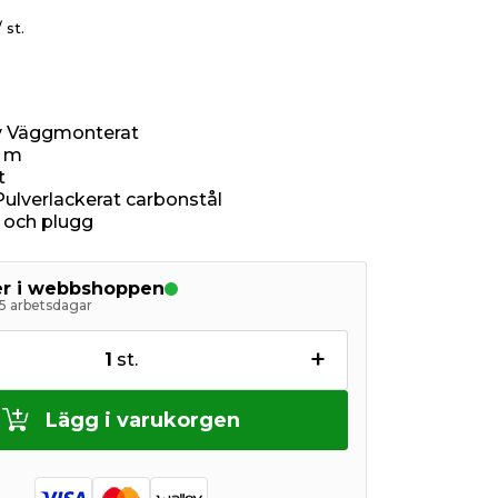
/ st.
iv Väggmonterat
7 m
t
Pulverlackerat carbonstål
v och plugg
ger i webbshoppen
5 arbetsdagar
+
1
st.
Lägg i varukorgen