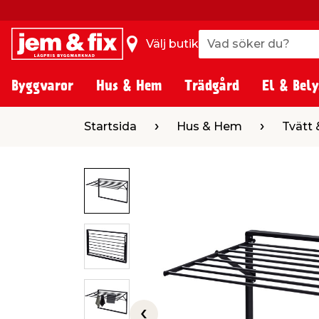
Vad söker du?
Vad söker du?
Välj butik
Byggvaror
Hus & Hem
Trädgård
El & Bely
Startsida
Hus & Hem
Tvätt & Städ
Startsida
Hus & Hem
Tvätt 