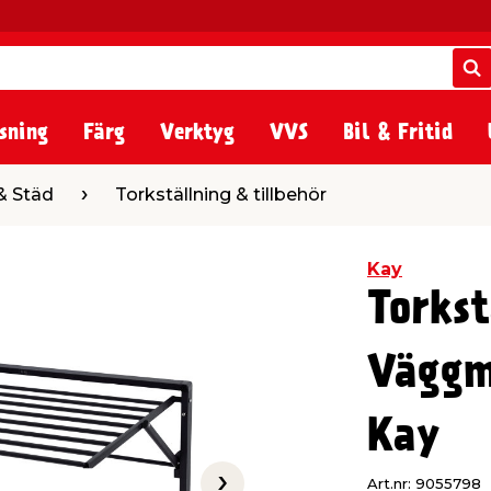
S
S
sning
Färg
Verktyg
VVS
Bil & Fritid
Torkställning & tillbehör
& Städ
Torkställning & tillbehör
Kay
Torkst
Väggm
Kay
Art.nr: 9055798