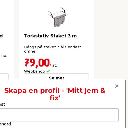
gd
Torkstativ Staket 3 m
Torkstat
Dubbel S
Hängs på staket. Säljs endast
I pulverlac
online.
dubbla utfäl
ine.
upphängning
online.
79,00
349,
/ st.
Webbshop
Webbshop
Se mer
Skapa en profil - 'Mitt jem &
fix'
Nästa
ost
enord