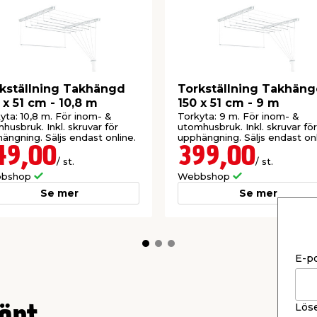
kställning Takhängd
Torkställning Takhän
 x 51 cm - 10,8 m
150 x 51 cm - 9 m
yta: 10,8 m. För inom- &
Torkyta: 9 m. För inom- &
husbruk. Inkl. skruvar för
utomhusbruk. Inkl. skruvar för
ängning. Säljs endast online.
upphängning. Säljs endast onl
49,00
399,00
/ st.
/ st.
bshop
Webbshop
Se mer
Se mer
E-p
Lös