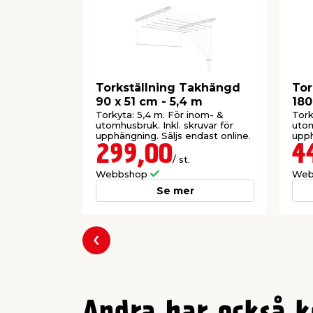
Torkställning Takhängd
Tor
90 x 51 cm - 5,4 m
180
Torkyta: 5,4 m. För inom- &
Tork
utomhusbruk. Inkl. skruvar för
utom
upphängning. Säljs endast online.
upph
299,00
4
/ st.
Webbshop
Web
Se mer
Föregående