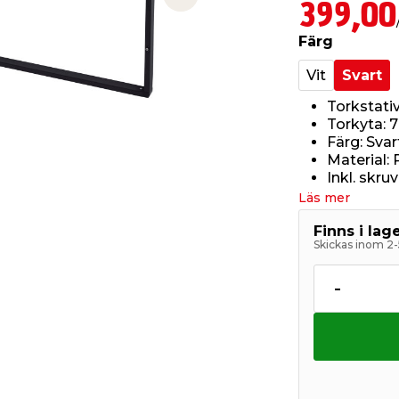
Next slide
399,00
Färg
Vit
Svart
Torkstat
Torkyta: 
Färg: Svar
Material: 
Inkl. skru
Läs mer
Finns i la
Skickas inom 2-
-