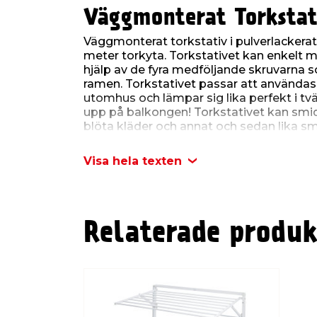
Väggmonterat Torkstat
Väggmonterat torkstativ i pulverlackerat
meter torkyta. Torkstativet kan enkelt
hjälp av de fyra medföljande skruvarna
ramen. Torkstativet passar att använda
utomhus och lämpar sig lika perfekt i t
upp på balkongen! Torkstativet kan smidig
blöta kläder och annat och sedan lika smid
väggen när det inte används. Utfällt har 
100 x 61 cm och ger en torkyta på hela sju
Visa hela texten
endast måtten 68 x 100 x 4,2 cm. Torksta
vikt på 12 kg.
Mått:
Relaterade produk
Infällt: 68 x 100 x 4,2 cm
Utfällt: 68 x 100 x 61 cm
Torkstativet säljs inklusiv
4 skruvar i rostfritt stål
4 gummiringar
4 plugg för montering på väggar av