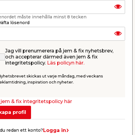
enordet måste innehålla minst 8 tecken
äfta lösenord
Jag vill prenumerera på jem & fix nyhetsbrev,
Torkstativ Väggmonterat
Torkstat
och accepterar därmed även jem & fix
bo
Dubbel Svart DAY
Vit 7 m K
integritetspolicy.
Läs policyn här.
line.
I pulverlackad aluminium, med
Väggmonterat
dubbla utfällbara
carbonstål. T
Nyhetsbrevet skickas ut varje måndag, med veckans
upphängningsytor. Säljs endast
skruv och pl
online.
349,00
399,
eklamtidning, inspiration och nyheter.
/ st.
Webbshop
Butik
Webbshop
Se mer
jem & fix integritetspolicy här
kapa profil
Nästa
Logga in
du redan ett konto?