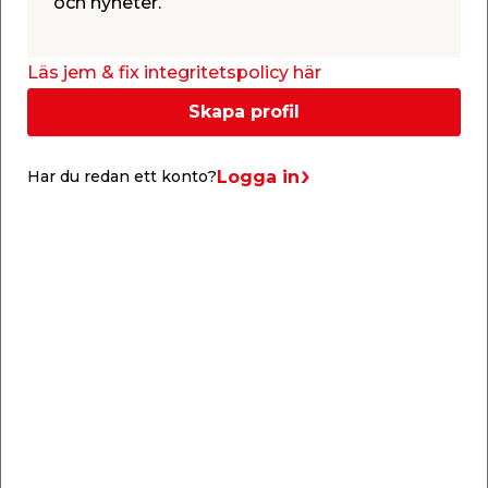
och nyheter.
60 mm och säljs i en förpackning om 500 stycken.
Läs jem & fix integritetspolicy här
Info & guider
Skapa profil
Logga in
Har du redan ett konto?
Skruvskola
Vill du lära dig mer om skruvar? I vår skruvskola får