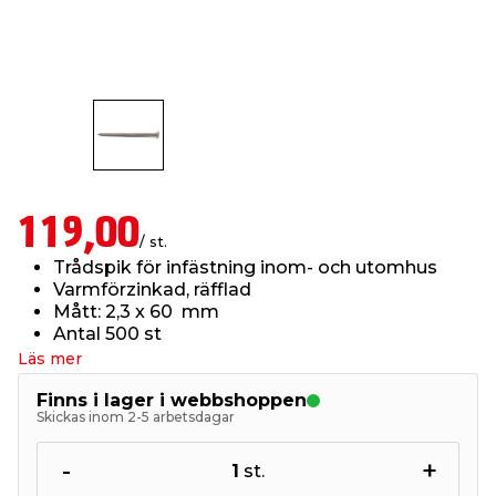
t & Värme
us & Förråd
öring
skläder & Skyddsutrustning
lation
 & Klinker
 & Säkerhet
öbler
er & Tapetverktyg
ing, Rep & Snöre
p
r & Fönster
edjursbekämpning
um
rsalspray & Multispray
ggningsmaskiner
119,00
/ st.
lation
t & Nät
yckstvätt & Tryckluft
Trådspik för infästning inom- och utomhus
Varmförzinkad, räfflad
Mått: 2,3 x 60 mm
tning
Antal 500 st
Läs mer
Finns i lager i webbshoppen
Skickas inom 2-5 arbetsdagar
or & Flaggstänger
-
+
1
st.