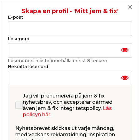
Lägg i varukorgen
Skapa en profil - 'Mitt jem & fix'
E-post
Lösenord
Finns i lager i de flesta butiker
Se lagerstatus i din butik
Lösenordet måste innehålla minst 8 tecken
Lagerstatus uppdaterad 8 aug 2026 17:30
Bekräfta lösenord
Lägg till i inköpslistan
Jag vill prenumerera på jem & fix
nyhetsbrev, och accepterar därmed
Produktbeskrivning
även jem & fix integritetspolicy.
Läs
policyn här.
Trådspik 2,3 x 60 mm - 500 st
Varmförzinkad räfflad trådspik för infästning både
Nyhetsbrevet skickas ut varje måndag,
inom- och utomhus. Trådspiken kan användas för
med veckans reklamtidning, inspiration
de flesta snickeriarbeten. Trådspiken mäter 2,3 x