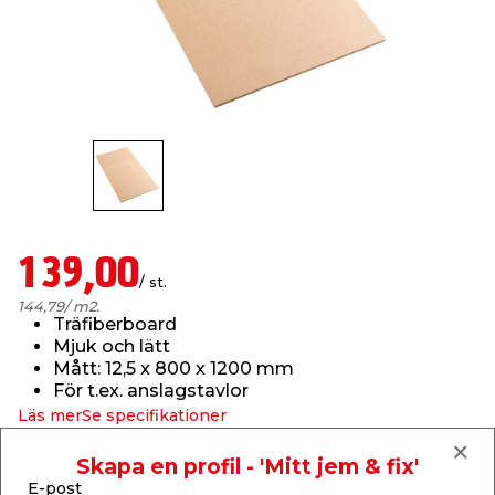
t & Värme
us & Förråd
öring
skläder & Skyddsutrustning
lation
 & Klinker
 & Säkerhet
öbler
er & Tapetverktyg
ing, Rep & Snöre
p
r & Fönster
edjursbekämpning
um
rsalspray & Multispray
ggningsmaskiner
lation
t & Nät
yckstvätt & Tryckluft
139,00
/ st.
144,79
/ m2.
Träfiberboard
tning
Mjuk och lätt
Mått: 12,5 x 800 x 1200 mm
För t.ex. anslagstavlor
Läs mer
Se specifikationer
or & Flaggstänger
Skapa en profil - 'Mitt jem & fix'
Finns endast i butik
E-post