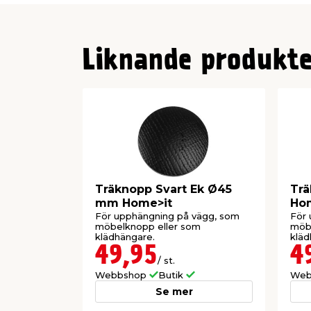
Liknande produkte
Träknopp Svart Ek Ø45
Tr
mm Home>it
Ho
För upphängning på vägg, som
För 
möbelknopp eller som
möb
klädhängare.
kläd
49,95
4
/ st.
Webbshop
Butik
Web
Se mer