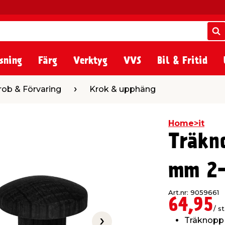
S
S
sning
Färg
Verktyg
VVS
Bil & Fritid
ing
Krok & upphäng
rob & Förvaring
Krok & upphäng
Home>it
Träkn
mm 2-
Art.nr: 9059661
64,95
/ st
Träknopp