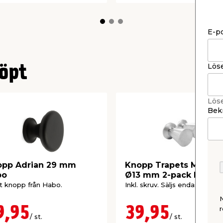
E-p
Lös
öpt
Lös
Bekr
opp Adrian 29 mm
Knopp Trapets Matt K
bo
Ø13 mm 2-pack Home>
t knopp från Habo.
Inkl. skruv. Säljs endast online
9,95
39,95
r
/ st.
/ st.