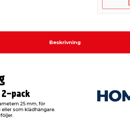
Beskrivning
g
 2-pack
ametern 25 mm, för
eller som klädhängare.
öljer.