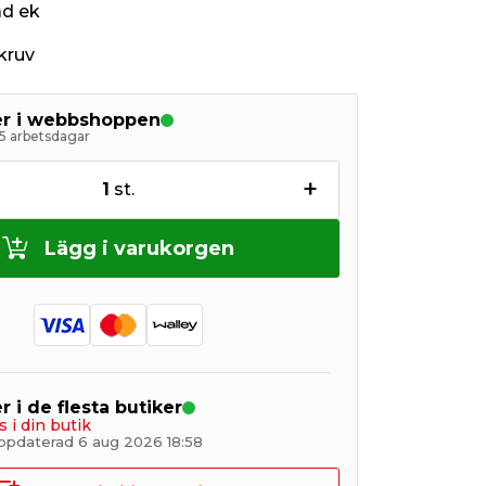
ad ek
skruv
ger i webbshoppen
5 arbetsdagar
+
1
st.
Lägg i varukorgen
r i de flesta butiker
s i din butik
ppdaterad 6 aug 2026 18:58