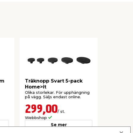
mm
Träknopp Svart 5-pack
Träknopp
Home>it
pack Hom
Olika storlekar. För upphängning
Inkl. skruv.
på vägg. Säljs endast online.
299,00
64,9
/ st.
Webbshop
Webbshop
Se mer