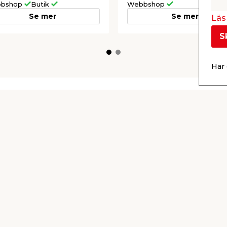
bshop
Butik
Webbshop
Se mer
Se mer
Läs 
S
Har 