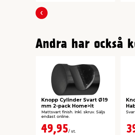
Föregående
Andra har också k
Knopp Cylinder Svart Ø19
Kn
mm 2-pack Home>it
Ha
Mattsvart finish. Inkl. skruv. Säljs
Svar
endast online.
49,95
3
/ st.