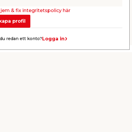
Webbshop
Butik
Webbshop
Se mer
jem & fix integritetspolicy här
kapa profil
Nästa
Logga in
du redan ett konto?