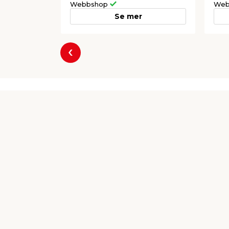
Webbshop
Web
Se mer
Föregående
Producent
Millarco International A/S
Rokhøj 26
8520 Lystrup
millarco@millarco.com