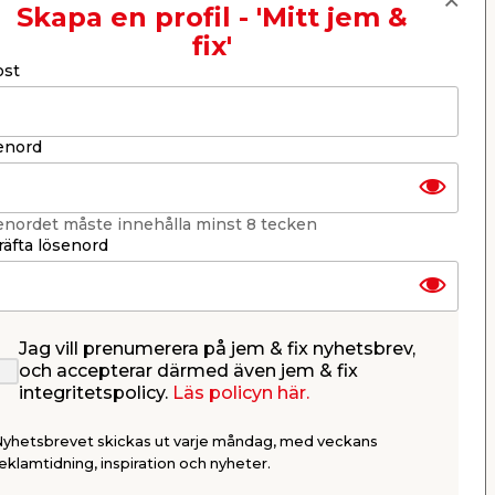
Skapa en profil - 'Mitt jem &
fix'
Nästa
ost
enord
enordet måste innehålla minst 8 tecken
äfta lösenord
Jag vill prenumerera på jem & fix nyhetsbrev,
rom
Knopp Noah Svart Ø25
Knopp Ma
och accepterar därmed även jem & fix
it
mm Habo
pack Hab
integritetspolicy.
Läs policyn här.
.
Av aluminium. Inkl. skruv.
Vit porslins
Nyhetsbrevet skickas ut varje måndag, med veckans
34,95
24,9
eklamtidning, inspiration och nyheter.
/ st.