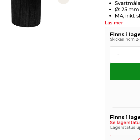
Next slide
Svartmål
Ø: 25 mm
M4, inkl. 
Läs mer
Finns i la
Skickas inom 2-
-
Finns i lage
Se lagerstatu
Lagerstatus u