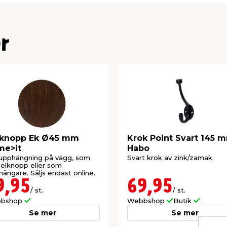
r
äknopp Ek Ø45 mm
Krok Point Svart 145 
me>it
Habo
upphängning på vägg, som
Svart krok av zink/zamak.
elknopp eller som
hängare. Säljs endast online.
9,95
69,95
/ st.
/ st.
bshop
Webbshop
Butik
Se mer
Se mer