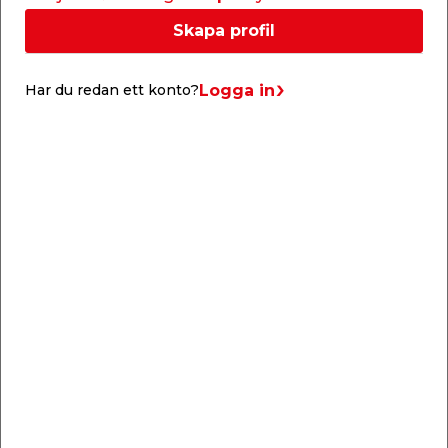
Skapa profil
Produktbeskrivning
Träknopp 45 mm – Svart ek
Logga in
Har du redan ett konto?
Träknopp i svartmålad ek med diametern 45 mm,
för upphängning på vägg, som möbelknopp eller
som klädhängare. M6, plugg och monteringsskruv
för montering medföljer. Tänk på att kontrollera så
att pluggarna passar till just din typ av vägg innan
du påbörjar monteringen.
Träknopp Svart Ek finns även i
75 mm art.nr
9051259
och
90 mm art.nr 9051260
.
Liknande produkter