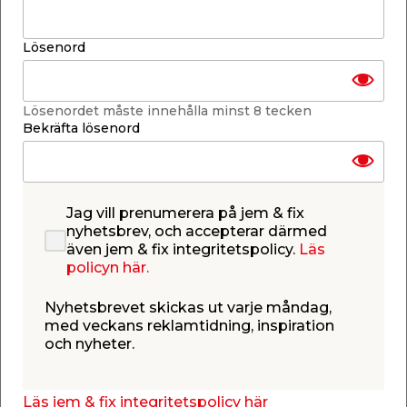
Inkl. M6, plugg & skruv
Läs mer
Lösenord
Finns i lager i webbshoppen
Skickas inom 2-5 arbetsdagar
Lösenordet måste innehålla minst 8 tecken
-
+
1
st.
Bekräfta lösenord
Lägg i varukorgen
Jag vill prenumerera på jem & fix
nyhetsbrev, och accepterar därmed
även jem & fix integritetspolicy.
Läs
policyn här.
Finns i lager i de flesta butiker
Se lagerstatus i din butik
Nyhetsbrevet skickas ut varje måndag,
Lagerstatus uppdaterad 7 aug 2026 19:00
med veckans reklamtidning, inspiration
och nyheter.
Lägg till i inköpslistan
Läs jem & fix integritetspolicy här