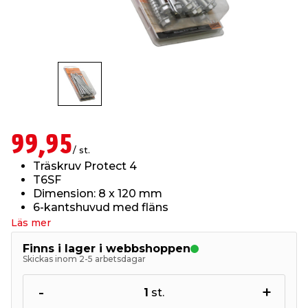
t & Värme
us & Förråd
öring
skläder & Skyddsutrustning
lation
 & Klinker
 & Säkerhet
öbler
er & Tapetverktyg
ing, Rep & Snöre
p
r & Fönster
edjursbekämpning
um
rsalspray & Multispray
ggningsmaskiner
99,95
/ st.
lation
t & Nät
yckstvätt & Tryckluft
Träskruv Protect 4
T6SF
Dimension: 8 x 120 mm
tning
6-kantshuvud med fläns
Läs mer
Finns i lager i webbshoppen
Skickas inom 2-5 arbetsdagar
or & Flaggstänger
-
+
1
st.