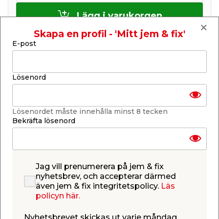
Lägg i varukorgen
Skapa en profil - 'Mitt jem & fix'
E-post
Lösenord
Få butiker
Se lagerstatus i din butik
Lagerstatus uppdaterad 7 aug 2026 07:00
Lösenordet måste innehålla minst 8 tecken
Lägg till i inköpslistan
Bekräfta lösenord
Produktbeskrivning
Jag vill prenumerera på jem & fix
nyhetsbrev, och accepterar därmed
Träskruv T6SF Protect 4 8 x 120 mm
även jem & fix integritetspolicy.
Läs
Träskruv Protect 4 T6SF från Heco är en hexagon-
policyn här.
skruv med dimensionen 8 x 120 mm. Skruven är
avsedd att användas för tyngre montage av trä,
Nyhetsbrevet skickas ut varje måndag,