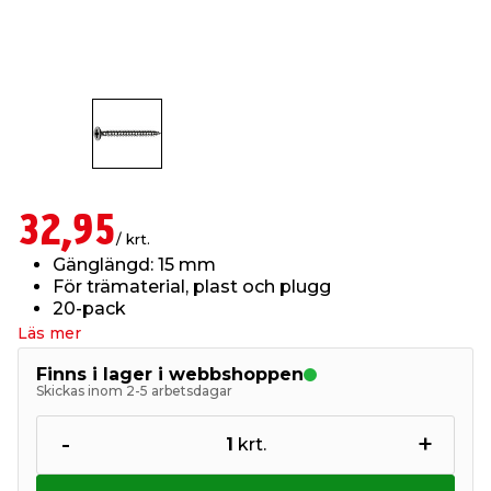
t & Värme
us & Förråd
öring
skläder & Skyddsutrustning
lation
 & Klinker
 & Säkerhet
öbler
er & Tapetverktyg
ing, Rep & Snöre
p
r & Fönster
edjursbekämpning
um
rsalspray & Multispray
ggningsmaskiner
32,95
/ krt.
lation
t & Nät
yckstvätt & Tryckluft
Gänglängd: 15 mm
För trämaterial, plast och plugg
20-pack
tning
Läs mer
Finns i lager i webbshoppen
Skickas inom 2-5 arbetsdagar
-
+
1
krt.
or & Flaggstänger