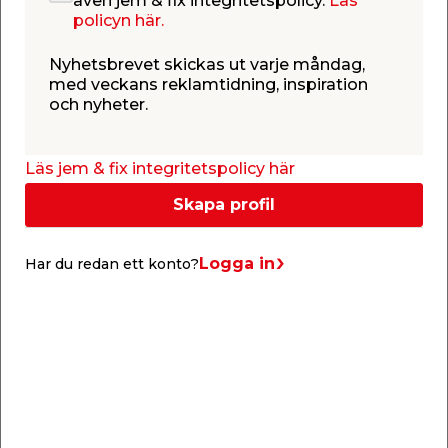
även jem & fix integritetspolicy.
Läs
policyn här.
Mått: 4x20 mm
Nyhetsbrevet skickas ut varje måndag,
Material: Härdat stål.
med veckans reklamtidning, inspiration
Spårtyp: Pozidriv
och nyheter.
Bits: PZD 2
Gänga: HG
Läs jem & fix integritetspolicy här
Gänglängd: 15 mm
Skapa profil
Skalldiameter: 7,9 mm
Korrosivitetsklass: C1. För inomhuskonstruktioner i
Logga in
Har du redan ett konto?
uppvärmda byggnader med låg fuktnivå.