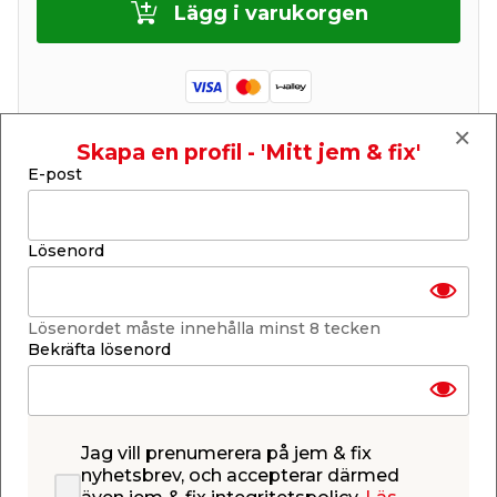
Lägg i varukorgen
Skapa en profil - 'Mitt jem & fix'
Finns i lager i de flesta butiker
E-post
Se lagerstatus i din butik
Lagerstatus uppdaterad 9 aug 2026 06:56
Lösenord
Lägg till i inköpslistan
Lösenordet måste innehålla minst 8 tecken
Bekräfta lösenord
Produktbeskrivning
Elförzinkad träskruv Heco-fix TFX. Försänkt huvud.
Avsedd för montage i trämaterial, plast och plugg.
Jag vill prenumerera på jem & fix
Sågtänder på gänga för att reducera
nyhetsbrev, och accepterar därmed
drivmomentet. Försänkt. Säljs i 20-pack.