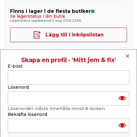
Finns i lager i de flesta butiker
Se lagerstatus i din butik
Lagerstatus uppdaterad 5 aug 2026 23:04
Lägg till i inköpslistan
Skapa en profil - 'Mitt jem & fix'
Produktbeskrivning
E-post
Trappnos i guldfärgad aluminium
Skydda kanten på din trappa med denna eleganta
Lösenord
trappnos i guldfärgad aluminium. Trappnosen har
en självhäftande baksida vilket gör att du inte
behöver skruva eller borra. Förutom att den
skyddar trappans kant blir trappstegen också mer
Lösenordet måste innehålla minst 8 tecken
halksäkra genom att montera på trappnosen. Den
Bekräfta lösenord
mäter 20 x 25 mm och har en längd på 0,9 meter.