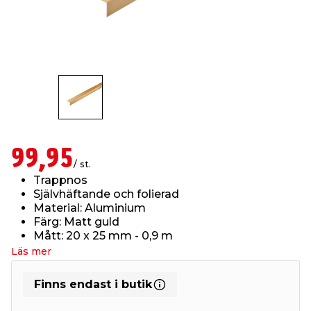
t & Värme
öbler
öring
skläder & Skyddsutrustning
lation
 & Klinker
 & Säkerhet
um
er & Tapetverktyg
ing, Rep & Snöre
p
r & Fönster
edjursbekämpning
t & Nät
rsalspray & Multispray
ggningsmaskiner
99,95
lation
yckstvätt & Tryckluft
/ st.
Trappnos
Självhäftande och folierad
tning
Material: Aluminium
Färg: Matt guld
Mått: 20 x 25 mm - 0,9 m
or & Flaggstänger
Läs mer
Finns endast i butik