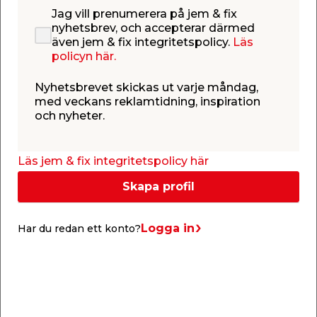
Jag vill prenumerera på jem & fix
Relaterade produkter
nyhetsbrev, och accepterar därmed
även jem & fix integritetspolicy.
Läs
policyn här.
Nyhetsbrevet skickas ut varje måndag,
med veckans reklamtidning, inspiration
och nyheter.
Trappnos Alu 20 x 25
Trappnos Alu 26 x 42
Läs jem & fix integritetspolicy här
mm - 0,9 m
mm - 1,8 m
Självhäftande och
Självhäftande och
Skapa profil
folierad.
folierad.
99,95
259,00
/ st.
/ st.
Butik
Butik
Logga in
Har du redan ett konto?
Se mer
Se mer
Föregående
Näs