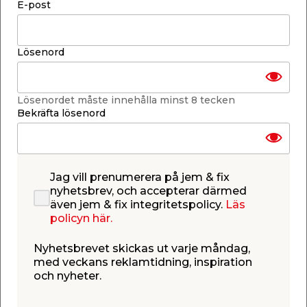
Material: Rostfritt stål
E-post
Inkl. självhäftande 3M-tejp för borrfri
montering
Läs mer
Lösenord
Finns i lager i webbshoppen
Skickas inom 2-5 arbetsdagar
Lösenordet måste innehålla minst 8 tecken
-
+
Bekräfta lösenord
1
st.
Lägg i varukorgen
Jag vill prenumerera på jem & fix
nyhetsbrev, och accepterar därmed
även jem & fix integritetspolicy.
Läs
policyn här.
Finns i lager i de flesta butiker
Nyhetsbrevet skickas ut varje måndag,
Se lagerstatus i din butik
med veckans reklamtidning, inspiration
Lagerstatus uppdaterad 6 aug 2026 13:26
och nyheter.
Lägg till i inköpslistan