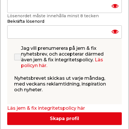
Lägg i varukorgen
Lösenordet måste innehålla minst 8 tecken
Bekräfta lösenord
Jag vill prenumerera på jem & fix
Finns i lager i de flesta butiker
Se lagerstatus i din butik
nyhetsbrev, och accepterar därmed
Lagerstatus uppdaterad 9 aug 2026 13:56
även jem & fix integritetspolicy.
Läs
policyn här.
Lägg till i inköpslistan
Nyhetsbrevet skickas ut varje måndag,
med veckans reklamtidning, inspiration
och nyheter.
Produktbeskrivning
Tumstock Falke
Läs jem & fix integritetspolicy här
Professionell tumstock med en totallängd på två
meter. Tumstocken har solida mässingsbeslag och
Skapa profil
är ytlackerad med slitstarkt lack. Tillverkad av