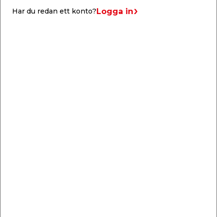
bokfanér.
Logga in
Har du redan ett konto?
Liknande produkter
Vattenpass Set 3
Vattenpass Falke
delar Prize
Längd: 60, 120 & 200
Litet och smidigt, med
cm.
magnetfäste.
199,00
29,95
/ st.
/ st.
Webbshop
Butik
Webbshop
Butik
Se mer
Se mer