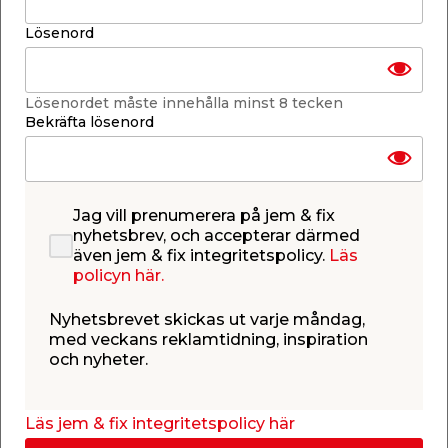
-
+
1
st.
Lösenord
Lägg i varukorgen
Lösenordet måste innehålla minst 8 tecken
Bekräfta lösenord
Finns i lager i de flesta butiker
Jag vill prenumerera på jem & fix
Se lagerstatus i din butik
nyhetsbrev, och accepterar därmed
Lagerstatus uppdaterad 6 aug 2026 17:58
även jem & fix integritetspolicy.
Läs
policyn här.
Lägg till i inköpslistan
Nyhetsbrevet skickas ut varje måndag,
med veckans reklamtidning, inspiration
och nyheter.
Produktbeskrivning
Tvättlina 65 m till torkvinda
Läs jem & fix integritetspolicy här
Är det dags att förnya tvättlinan på din torkvinda,