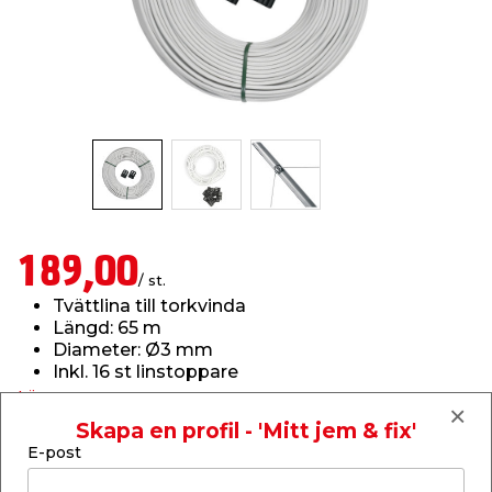
t & Värme
öbler
öring
skläder & Skyddsutrustning
lation
 & Klinker
 & Säkerhet
um
er & Tapetverktyg
ing, Rep & Snöre
p
r & Fönster
edjursbekämpning
t & Nät
rsalspray & Multispray
ggningsmaskiner
lation
yckstvätt & Tryckluft
189,00
/ st.
Tvättlina till torkvinda
tning
Längd: 65 m
Diameter: Ø3 mm
Inkl. 16 st linstoppare
or & Flaggstänger
Läs mer
Skapa en profil - 'Mitt jem & fix'
Finns i lager i webbshoppen
E-post
Skickas inom 2-5 arbetsdagar