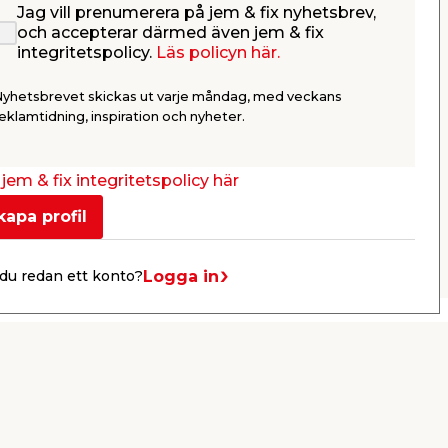
Jag vill prenumerera på jem & fix nyhetsbrev,
dat
Spotlight 4,5 W LED
Spotligh
och accepterar därmed även jem & fix
ric
Malmbergs
integritetspolicy.
Läs policyn här.
tdosa
Dimbar spotlight för infällt
Dimbar. För 
montage.
badrum.
Nyhetsbrevet skickas ut varje måndag, med veckans
99,95
189,
eklamtidning, inspiration och nyheter.
/ st.
Butik
Webbshop
Se mer
jem & fix integritetspolicy här
kapa profil
Nästa
Logga in
du redan ett konto?