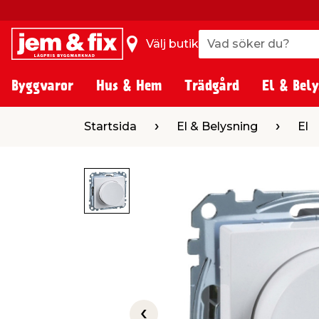
Vad söker du?
Vad söker du?
Välj butik
Byggvaror
Hus & Hem
Trädgård
El & Bely
Startsida
El & Belysning
El
Dimmer
Startsida
El & Belysning
El