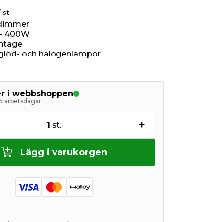
/ st.
ldimmer
 - 400W
ontage
 glöd- och halogenlampor
ger i webbshoppen
5 arbetsdagar
+
1
st.
Lägg i varukorgen