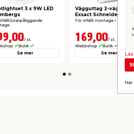
tlightset 3 x 9W LED
Vägguttag 2-vägs Jor
lmbergs
Exxact Schneider Elect
infällt/utanpåliggande
För infällt montage i appara
tage.
99,00
169,00
r
/ st.
/ st.
bshop
Butik
Webbshop
Butik
Se mer
Se mer
Läs 
S
Har 