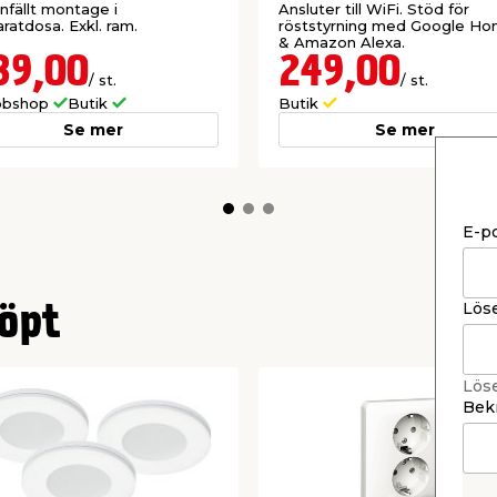
infällt montage i
Ansluter till WiFi. Stöd för
ratdosa. Exkl. ram.
röststyrning med Google H
& Amazon Alexa.
39,00
249,00
/ st.
/ st.
bshop
Butik
Butik
Se mer
Se mer
E-p
Lös
öpt
Lös
Bekr