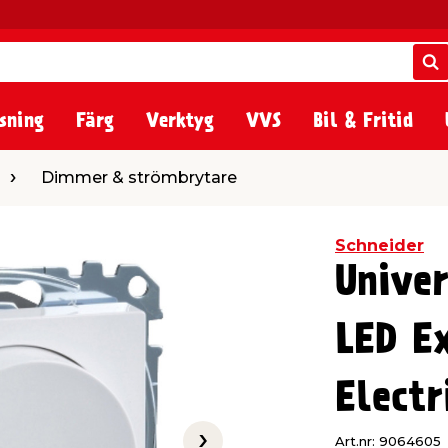
S
S
sning
Färg
Verktyg
VVS
Bil & Fritid
 & strömbrytare
Dimmer & strömbrytare
Schneider
Unive
LED E
Electr
Art.nr: 9064605