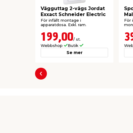
Vägguttag 2-vägs Jordat
Spo
Exxact Schneider Electric
Ma
För infällt montage i
För 
apparatdosa. Exkl. ram.
mon
199,00
3
/ st.
Webbshop
Butik
Web
Se mer
Föregående
Producent
Dahl Sverige AB affärsområde GG Carat
Karlsbodavägen 2