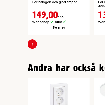
Montage: Infällt
För halogen och glödlampor.
För 
appa
Anslutning: Skruv
Märkström: 10A
149,00
1
Spänning: 230V
/ st.
Webbshop
Butik
Web
Se mer
Föregående
Andra har också k