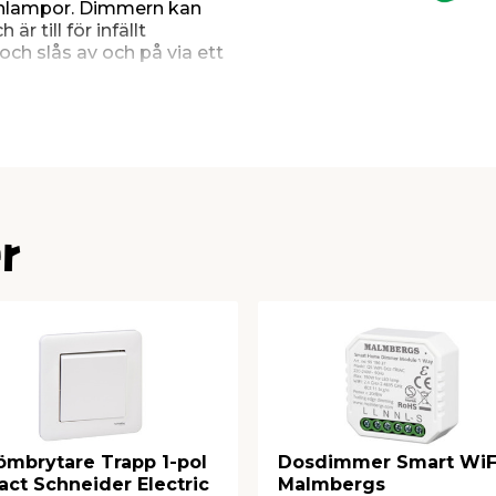
enlampor. Dimmern kan
r till för infällt
h slås av och på via ett
 ljusreglering
0VA
0VA
konventionella
r
ömbrytare Trapp 1-pol
Dosdimmer Smart WiF
act Schneider Electric
Malmbergs