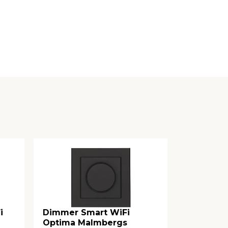
i
Dimmer Smart WiFi
Dimmer 
Optima Malmbergs
Malmber