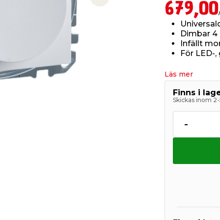
Next slide
679,00
Universa
Dimbar 4
Infällt m
För LED-,
Läs mer
Finns i la
Skickas inom 2-
-