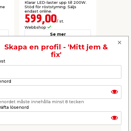
Klarar LED-laster upp till 200W.
Infälld dim
ome
Stöd för röststyrning. Säljs
glödljus i h
endast online.
599,00
199,
/ st.
Webbshop
Webbshop
Se mer
Skapa en profil - 'Mitt jem &
fix'
Nästa
ost
enord
enordet måste innehålla minst 8 tecken
äfta lösenord