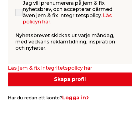
Jag vill prenumerera på jem & fix
klipp!
nyhetsbrev, och accepterar därmed
Nu har du chans att fynda garderobsinredning från
även jem & fix integritetspolicy.
Läs
Pelly till oslagbara priser. Under en begränsad tid
policyn här.
erbjuder vi nämligen 50% rabatt på hela vårt
sortiment av garderobsinredning från Pelly.
Nyhetsbrevet skickas ut varje måndag,
med veckans reklamtidning, inspiration
Varumärket utgår helt ur vårt sortiment, så passa
och nyheter.
på att uppgradera din garderob med högkvalitativ
Visa hela texten
garderobsinredning som gör vardagen enklare. När
produkterna är slut, är de slut.
Läs jem & fix integritetspolicy här
Skapa profil
Butiker &
Kontakta
öppettider
kundtjänst
Logga in
Har du redan ett konto?
Låna släp
Drive-in
gratis