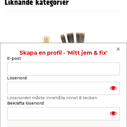
Liknande kategorier
t & Värme
us & Förråd
öring
skläder & Skyddsutrustning
lation
 & Klinker
 & Säkerhet
öbler
er & Tapetverktyg
ing, Rep & Snöre
p
r & Fönster
edjursbekämpning
um
rsalspray & Multispray
ggningsmaskiner
Skapa en profil - 'Mitt jem & fix'
E-post
lation
t & Nät
yckstvätt & Tryckluft
Lösenord
tning
Utgående övrigt
Lösenordet måste innehålla minst 8 tecken
Bekräfta lösenord
or & Flaggstänger
Vi vinkar hej då – du gör årets