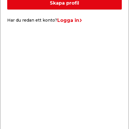
Dimension: 45 x 170 mm
Skapa profil
Längd: 4,8 m
Klassificering hållfasthet
Logga in
Har du redan ett konto?
Hållfastheten är indelat i olika klasser. Södra har
C14 och C24 i sitt sortiment , dessa klasser går
gemensamt under benämningen
konstruktionsvirke. Klassindelningen kan ske både
visuellt och maskinellt där t.ex. antalet kvistar,
sprickor och skevhet spelar in.
Liknande produkter