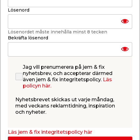
Finns endast i butik
Lösenord
Få butiker
Lösenordet måste innehålla minst 8 tecken
Se lagerstatus i din butik
Bekräfta lösenord
Lagerstatus uppdaterad 8 aug 2026 11:30
Lägg till i inköpslistan
Jag vill prenumerera på jem & fix
nyhetsbrev, och accepterar därmed
även jem & fix integritetspolicy.
Läs
Produktbeskrivning
policyn här.
Byggregel C24 Gran - 4,8 m
Nyhetsbrevet skickas ut varje måndag,
Byggregel med hållfasthetklass C24 i dimensionen
med veckans reklamtidning, inspiration
45 x 170 mm och längden 4,8 m. Tack
och nyheter.
vare den högre hållfasthetsklassen får regeln
användas i de flesta bärande delar i konstruktioner,
om inget annat anges.
Läs jem & fix integritetspolicy här