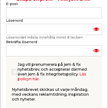
Dimension: 45 x 95 mm, längd 4,2 m
E-post
Hållfasthetsklass C14
Läs mer
Lösenord
Finns endast i butik
Lösenordet måste innehålla minst 8 tecken
Få butiker
Bekräfta lösenord
Se lagerstatus i din butik
Lagerstatus uppdaterad 8 aug 2026 15:30
Lägg till i inköpslistan
Jag vill prenumerera på jem & fix
nyhetsbrev, och accepterar därmed
även jem & fix integritetspolicy.
Läs
policyn här.
Produktbeskrivning
Nyhetsbrevet skickas ut varje måndag,
Byggregel C14 Gran - 4,2 m
med veckans reklamtidning, inspiration
Obehandlad byggregel i klass C14 med
och nyheter.
dimensionen 45 x 95 mm och längden 4,2
m. Reglar användas flitigt i olika typer av