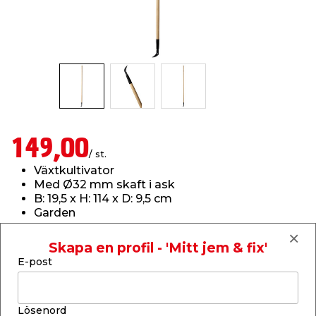
t & Värme
us & Förråd
öring
skläder & Skyddsutrustning
lation
 & Klinker
 & Säkerhet
öbler
er & Tapetverktyg
ing, Rep & Snöre
p
r & Fönster
edjursbekämpning
um
rsalspray & Multispray
ggningsmaskiner
149,00
/ st.
lation
t & Nät
yckstvätt & Tryckluft
Växtkultivator
Med Ø32 mm skaft i ask
B: 19,5 x H: 114 x D: 9,5 cm
tning
Garden
Läs mer
Skapa en profil - 'Mitt jem & fix'
Finns i lager i webbshoppen
E-post
Skickas inom 2-5 arbetsdagar
or & Flaggstänger
-
+
1
st.
Lösenord