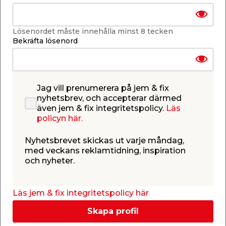
Lägg i varukorgen
Lösenordet måste innehålla minst 8 tecken
Bekräfta lösenord
Finns i lager i de flesta butiker
Jag vill prenumerera på jem & fix
Se lagerstatus i din butik
nyhetsbrev, och accepterar därmed
Lagerstatus uppdaterad 9 aug 2026 08:26
även jem & fix integritetspolicy.
Läs
policyn här.
Lägg till i inköpslistan
Nyhetsbrevet skickas ut varje måndag,
med veckans reklamtidning, inspiration
och nyheter.
Produktbeskrivning
Växtkultivator från Garden
Läs jem & fix integritetspolicy här
Ta hjälp av en växtkutivator när du ska rensa ogräs
i trädgården. Denna växtkultivator har ett Ø32 mm
Skapa profil
skaft i ask och mäter 114 cm på längden, 19,5 cm på